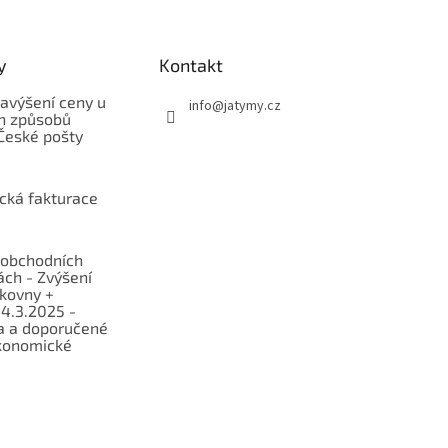
y
Kontakt
avýšení ceny u
info
@
jatymy.cz
h způsobů
České pošty
ická fakturace
obchodních
ch - Zvýšení
lkovny +
 4.3.2025 -
a a doporučené
konomické