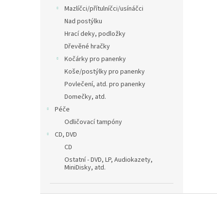
Mazlíčci/přítulníčci/usínáčci
Nad postýlku
Hrací deky, podložky
Dřevěné hračky
Kočárky pro panenky
Koše/postýlky pro panenky
Povlečení, atd. pro panenky
Domečky, atd.
Péče
Odličovací tampóny
CD, DVD
CD
Ostatní - DVD, LP, Audiokazety,
MiniDisky, atd.
Z
á