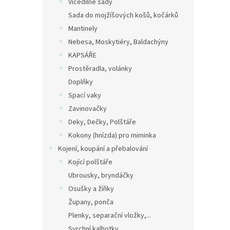
Vícedílné sady
Sada do mojžíšových košů, kočárků
Mantinely
Nebesa, Moskytiéry, Baldachýny
KAPSÁŘE
Prostěradla, volánky
Doplňky
Spací vaky
Zavinovačky
Deky, Dečky, Polštáře
Kokony (hnízda) pro miminka
Kojení, koupání a přebalování
Kojící polštáře
Ubrousky, bryndáčky
Osušky a žíňky
Župany, ponča
Plenky, separační vložky,...
Svrchní kalhotky