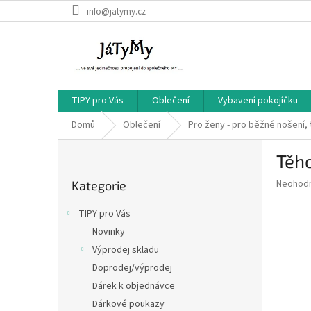
Přejít
info@jatymy.cz
na
obsah
TIPY pro Vás
Oblečení
Vybavení pokojíčku
Domů
Oblečení
Pro ženy - pro běžné nošení, 
P
Těho
o
Přeskočit
s
Průměr
Neohod
Kategorie
kategorie
t
hodnoce
r
produkt
TIPY pro Vás
a
je
Novinky
0,0
n
z
Výprodej skladu
n
5
í
Doprodej/výprodej
hvězdič
p
Dárek k objednávce
a
Dárkové poukazy