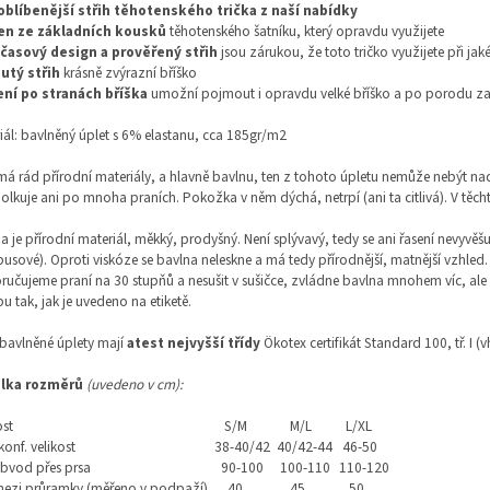
oblíbenější střih těhotenského trička z naší nabídky
en ze základních kousků
těhotenského šatníku, který opravdu využijete
časový design a prověřený střih
jsou zárukou, že toto tričko využijete při jaké
utý střih
krásně zvýrazní bříško
ení po stranách bříška
umožní pojmout i opravdu velké bříško a po porodu zas
iál: bavlněný úplet s 6% elastanu, cca 185gr/m2
á rád přírodní materiály, a hlavně bavlnu, ten z tohoto úpletu nemůže nebýt nad
lkuje ani po mnoha praních. Pokožka v něm dýchá, netrpí (ani ta citlivá). V těch
a je přírodní materiál, měkký, prodyšný. Není splývavý, tedy se ani řasení nevyvěšu
sové). Oproti viskóze se bavlna neleskne a má tedy přírodnější, matnější vzhled. B
učujeme praní na 30 stupňů a nesušit v sušičce, zvládne bavlna mnohem víc, ale
u tak, jak je uvedeno na etiketě.
bavlněné úplety mají
atest nejvyšší třídy
Ökotex certifikát Standard 100, tř. I (
lka rozměrů
(uvedeno v cm):
ost
S/M
M/L
L/XL
konf. velikost
38-40/42
40/42-44
46-50
bvod přes prsa
90-100
100-110
110-120
 mezi průramky (měřeno v podpaží)
40
45
50