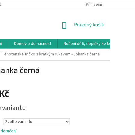
NÁVKA
VRÁCENÍ ZBOŽÍ, VÝMĚNA, REKLAMACE
Přihlášení
DOPRAVA, PLATBY A B
NÁKUPNÍ
Prázdný košík
KOŠÍK
í
Domov a domácnost
Nošení dětí, doplňky ke kočárkům
Těhotenské tričko s krátkým rukávem - Johanka černá
hanka černá
 Kč
e variantu
 doručení