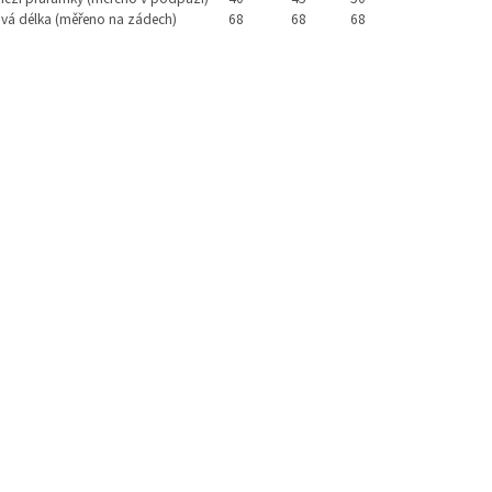
vá délka (měřeno na zádech)
68
68
68