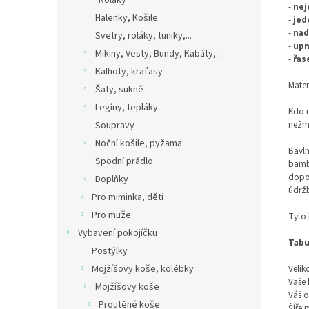
Roláky
-
nej
Halenky, Košile
-
jed
-
nad
Svetry, roláky, tuniky,...
-
upn
Mikiny, Vesty, Bundy, Kabáty,...
-
řas
Kalhoty, kraťasy
Mater
Šaty, sukně
Legíny, tepláky
Kdo m
nežmo
Soupravy
Noční košile, pyžama
Bavln
Spodní prádlo
bambu
dopor
Doplňky
údržb
Pro miminka, děti
Pro muže
Tyto 
Vybavení pokojíčku
Tabu
Postýlky
Velik
Mojžíšovy koše, kolébky
Vaše 
Mojžíšovy koše
Váš o
Proutěné koše
Šíře