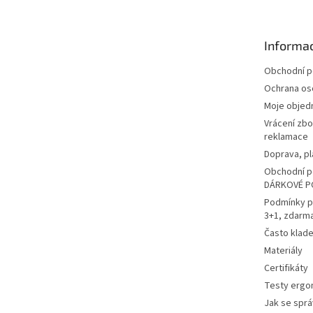
p
a
t
Informac
í
Obchodní 
Ochrana os
Moje objed
Vrácení zbo
reklamace
Doprava, pl
Obchodní p
DÁRKOVÉ P
Podmínky p
3+1, zdarm
Často klad
Materiály
Certifikáty
Testy ergo
Jak se sprá