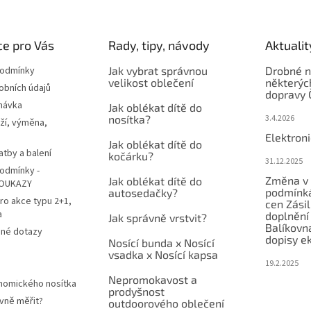
e pro Vás
Rady, tipy, návody
Aktualit
podmínky
Jak vybrat správnou
Drobné n
velikost oblečení
některýc
obních údajů
dopravy 
návka
Jak oblékat dítě do
nosítka?
3.4.2026
ží, výměna,
Elektron
Jak oblékat dítě do
atby a balení
kočárku?
31.12.2025
odmínky -
Změna v 
Jak oblékat dítě do
OUKAZY
podmínká
autosedačky?
ro akce typu 2+1,
cen Zási
a
doplnění
Jak správně vrstvit?
Balíkovn
ené dotazy
dopisy e
Nosící bunda x Nosící
vsadka x Nosící kapsa
19.2.2025
Nepromokavost a
nomického nosítka
prodyšnost
vně měřit?
outdoorového oblečení