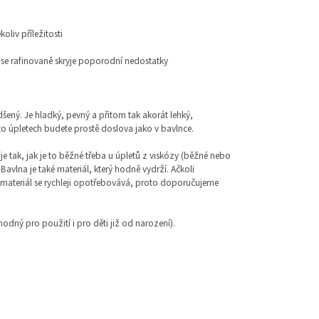
koliv příležitosti
e rafinovaně skryje poporodní nedostatky
šený. Je hladký, pevný a přitom tak akorát lehký,
to úpletech budete prostě doslova jako v bavlnce.
je tak, jak je to běžné třeba u úpletů z viskózy (běžné nebo
avlna je také materiál, který hodně vydrží. Ačkoli
 materiál se rychleji opotřebovává, proto doporučujeme
vhodný pro použití i pro děti již od narození).