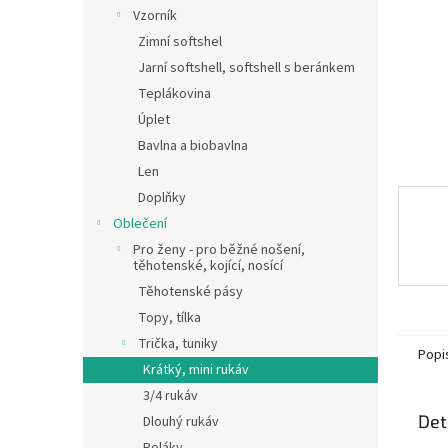
n
Vzorník
e
Zimní softshel
l
Jarní softshell, softshell s beránkem
Teplákovina
Úplet
Bavlna a biobavlna
Len
Doplňky
Oblečení
Pro ženy - pro běžné nošení,
těhotenské, kojící, nosící
Těhotenské pásy
Topy, tílka
Trička, tuniky
Popi
Krátký, mini rukáv
3/4 rukáv
Det
Dlouhý rukáv