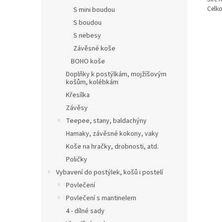
Celko
S mini boudou
S boudou
S nebesy
Závěsné koše
BOHO koše
Doplňky k postýlkám, mojžíšovým
košům, kolébkám
Křesílka
Závěsy
Teepee, stany, baldachýny
Hamaky, závěsné kokony, vaky
Koše na hračky, drobnosti, atd.
Poličky
Vybavení do postýlek, košů i postelí
Povlečení
Povlečení s mantinelem
4 - dílné sady