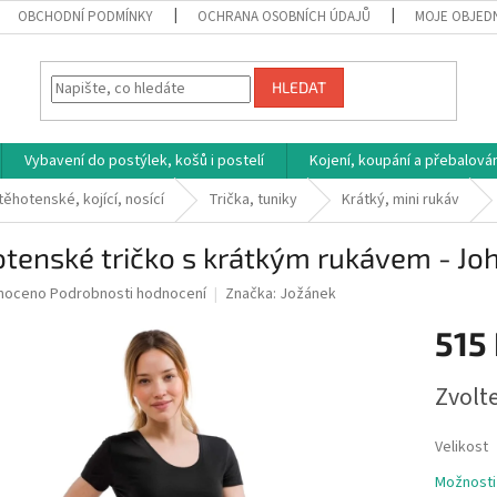
OBCHODNÍ PODMÍNKY
OCHRANA OSOBNÍCH ÚDAJŮ
MOJE OBJED
HLEDAT
Vybavení do postýlek, košů i postelí
Kojení, koupání a přebalován
těhotenské, kojící, nosící
Trička, tuniky
Krátký, mini rukáv
tenské tričko s krátkým rukávem - Jo
né
noceno
Podrobnosti hodnocení
Značka:
Jožánek
ní
515
u
Měrná
Zvolt
cena:
ek.
Velikost
Možnosti