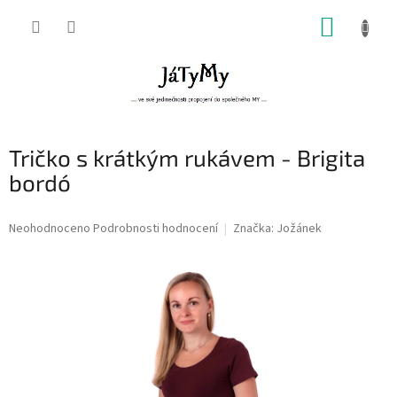
Přejít
NÁKUP
na
obsah
KOŠÍK
Tričko s krátkým rukávem - Brigita
bordó
Průměrné
Neohodnoceno
Podrobnosti hodnocení
Značka:
Jožánek
hodnocení
produktu
je
0,0
z
5
hvězdiček.