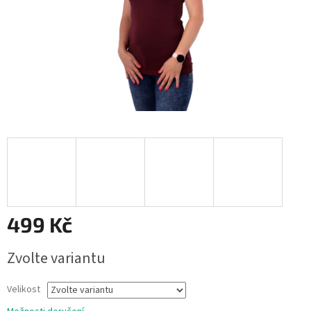
499 Kč
Měrná
Zvolte variantu
cena:
Velikost