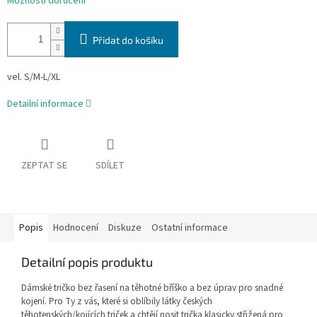
Možnosti doručení
Přidat do košíku
vel. S/M-L/XL
Detailní informace
ZEPTAT SE
SDÍLET
Popis
Hodnocení
Diskuze
Ostatní informace
Detailní popis produktu
Dámské tričko bez řasení na těhotné bříško a bez úprav pro snadné
kojení. Pro Ty z vás, které si oblíbily látky českých
těhotenských/kojících triček a chtějí nosit trička klasicky střižená pro