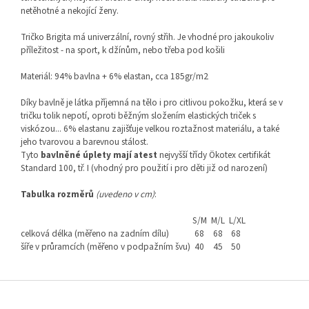
netěhotné a nekojící ženy.
Tričko Brigita má univerzální, rovný střih. Je vhodné pro jakoukoliv
příležitost - na sport, k džínům, nebo třeba pod košili
Materiál: 94% bavlna + 6% elastan, cca 185gr/m2
Díky bavlně je látka příjemná na tělo i pro citlivou pokožku, která se v
tričku tolik nepotí, oproti běžným složením elastických triček s
viskózou... 6% elastanu zajišťuje velkou roztažnost materiálu, a také
jeho tvarovou a barevnou stálost.
Tyto
bavlněné úplety mají atest
nejvyšší třídy Ökotex certifikát
Standard 100, tř. I (vhodný pro použití i pro děti již od narození)
Tabulka rozměrů
(uvedeno v cm)
:
S/M
M/L
L/XL
celková délka (měřeno na zadním dílu)
68
68
68
šíře v průramcích (měřeno v podpažním švu)
40
45
50
Z
á