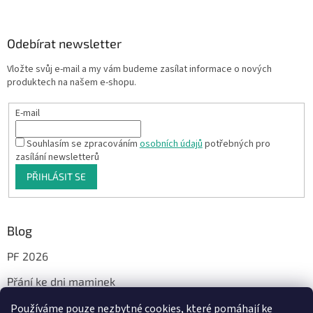
Odebírat newsletter
Vložte svůj e-mail a my vám budeme zasílat informace o nových
produktech na našem e-shopu.
E-mail
Souhlasím se zpracováním
osobních údajů
potřebných pro
zasílání newsletterů
PŘIHLÁSIT SE
Blog
PF 2026
Přání ke dni maminek
Používáme pouze nezbytné cookies, které pomáhají ke