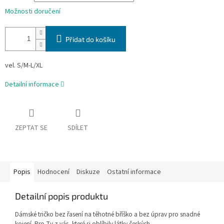
Možnosti doručení
Přidat do košíku
vel. S/M-L/XL
Detailní informace
ZEPTAT SE
SDÍLET
Popis
Hodnocení
Diskuze
Ostatní informace
Detailní popis produktu
Dámské tričko bez řasení na těhotné bříško a bez úprav pro snadné
kojení. Pro Ty z vás, které si oblíbily látky českých