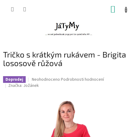
Přejít
NÁKUP
na
obsah
KOŠÍK
Tričko s krátkým rukávem - Brigita
lososově růžová
Průměrné
Neohodnoceno
Podrobnosti hodnocení
Doprodej
hodnocení
Značka:
Jožánek
produktu
je
0,0
z
5
hvězdiček.