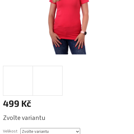
499 Kč
Měrná
Zvolte variantu
cena:
Velikost