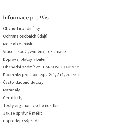
á
p
a
Informace pro Vás
t
Obchodní podmínky
í
Ochrana osobních údajů
Moje objednávka
Vrácení zboží, výměna, reklamace
Doprava, platby a balení
Obchodní podmínky - DÁRKOVÉ POUKAZY
Podmínky pro akce typu 2+1, 3+1, zdarma
Často kladené dotazy
Materiály
Certifikáty
Testy ergonomického nosítka
Jak se správně měřit?
Doprodej x Výprodej