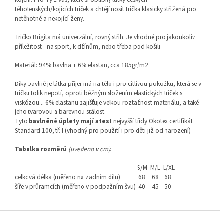
těhotenských/kojících triček a chtějí nosit trička klasicky střižená pro
netěhotné a nekojící ženy.
Tričko Brigita má univerzální, rovný střih. Je vhodné pro jakoukoliv
příležitost - na sport, k džínům, nebo třeba pod košili
Materiál: 94% bavlna + 6% elastan, cca 185gr/m2
Díky bavlně je látka příjemná na tělo i pro citlivou pokožku, která se v
tričku tolik nepotí, oproti běžným složením elastických triček s
viskózou... 6% elastanu zajišťuje velkou roztažnost materiálu, a také
jeho tvarovou a barevnou stálost.
Tyto
bavlněné úplety mají atest
nejvyšší třídy Ökotex certifikát
Standard 100, tř. I (vhodný pro použití i pro děti již od narození)
Tabulka rozměrů
(uvedeno v cm)
:
S/M
M/L
L/XL
celková délka (měřeno na zadním dílu)
68
68
68
šíře v průramcích (měřeno v podpažním švu)
40
45
50
Z