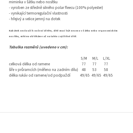
miminka v šátku nebo nosítku
- vyroben ze středně silného polar fleecu (100% polyester)
- vynikající termoregulační vlastnosti
- hřejivý a velice jemný na dotek
Kabátek neslouží k nošení dítěte, dítě musí být neseno v šátku nebo ergonomickém
nosítku, mikinu oblékáme až na takto zajištěné dítě.
Tabulka rozměrů (uvedeno v cm):
S/M
M/L
L/XL
celková délka od ramene
77
77
77
šíře v průramcích (měřeno na zadním dílu)
48
53
58
délka rukáv od ramene/od podpaždí
49/65
49/65
49/65
Z
á
p