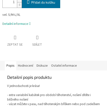
Přidat do košíku
vel. S/M-L/XL
Detailní informace
ZEPTAT SE
SDÍLET
Popis
Hodnocení
Diskuze
Ostatní informace
Detailní popis produktu
V jednoduchosti je krása!
- extra variabilní kabátek pro období těhotenství, nošení dítěte i
běžného nošení
- vázat můžete v pasu, nad těhotenským bříškem nebo pod zadečkem