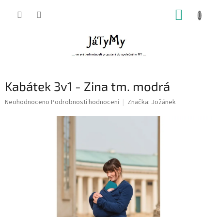
Přejít
NÁKUP
na
obsah
KOŠÍK
Kabátek 3v1 - Zina tm. modrá
Průměrné
Neohodnoceno
Podrobnosti hodnocení
Značka:
Jožánek
hodnocení
produktu
je
0,0
z
5
hvězdiček.