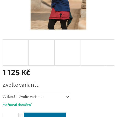
1 125 Kč
Měrná
Zvolte variantu
cena:
Velikost
Možnosti doručení