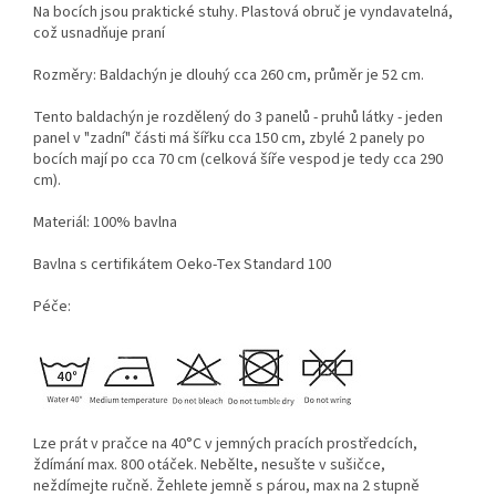
Na bocích jsou praktické stuhy. Plastová obruč je vyndavatelná,
což usnadňuje praní
Rozměry: Baldachýn je dlouhý cca 260 cm, průměr je 52 cm.
Tento baldachýn je rozdělený do 3 panelů - pruhů látky - jeden
panel v "zadní" části má šířku cca 150 cm, zbylé 2 panely po
bocích mají po cca 70 cm (celková šíře vespod je tedy cca 290
cm).
Materiál: 100% bavlna
Bavlna s certifikátem Oeko-Tex Standard 100
Péče:
Lze prát v pračce na 40°C v jemných pracích prostředcích,
ždímání max. 800 otáček. Nebělte, nesušte v sušičce,
neždímejte ručně. Žehlete jemně s párou, max na 2 stupně