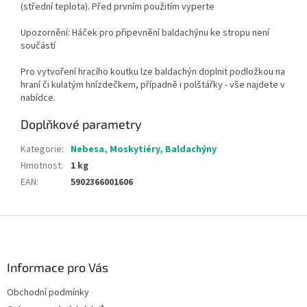
(střední teplota). Před prvním použitím vyperte
Upozornění: Háček pro připevnění baldachýnu ke stropu není
součástí
Pro vytvoření hracího koutku lze baldachýn doplnit podložkou na
hraní či kulatým hnízdečkem, případně i polštářky - vše najdete v
nabídce.
Doplňkové parametry
Kategorie
:
Nebesa, Moskytiéry, Baldachýny
Hmotnost
:
1 kg
EAN
:
5902366001606
Z
á
p
a
Informace pro Vás
t
Obchodní podmínky
í