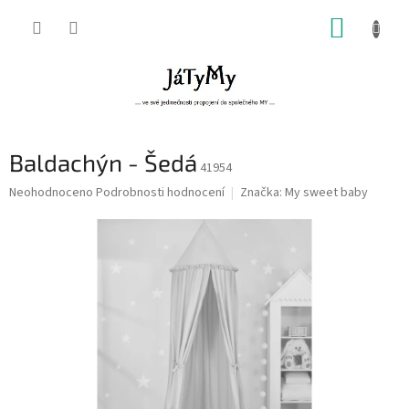
Přejít
NÁKUP
na
obsah
KOŠÍK
Baldachýn - Šedá
41954
Průměrné
Neohodnoceno
Podrobnosti hodnocení
Značka:
My sweet baby
hodnocení
produktu
je
0,0
z
5
hvězdiček.