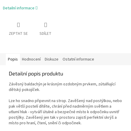
Detailní informace
ZEPTAT SE
SDÍLET
Popis
Hodnocení
Diskuze
Ostatní informace
Detailní popis produktu
Závěsný baldachýn je krásným ozdobným prvkem, zútulňující
dětský pokojíček.
Lze ho snadno připevnit na strop. Zavěšený nad postýlkou, nebo
pak větší postelí dítěte, chrání před nadměrným světlem a
utlumí hluk - vytváří útulné a bezpečné místo k odpočinku uvnitř
postýlky. Zavěšený jen tak v prostoru zajistí perfektní skrýš a
místo pro hraní, čtení, snění či odpočinek.