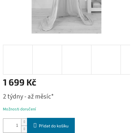
1 699 Kč
Měrná
2 týdny - až měsíc*
cena:
Možnosti doručení
Přidat do košíku