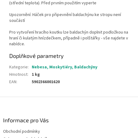
(střední teplota). Před prvním použitím vyperte
Upozornění: Háček pro připevnění baldachýnu ke stropu není
součástí
Pro vytvoření hracího koutku lze baldachýn doplnit podložkou na
hraní či kulatým hnízdečkem, případně i polštářky - vše najdete v
nabídce.
Doplňkové parametry
Kategorie
:
Nebesa, Moskytiéry, Baldachýny
Hmotnost
:
1 kg
EAN
:
5902366001620
Z
á
p
a
Informace pro Vás
t
Obchodní podmínky
í