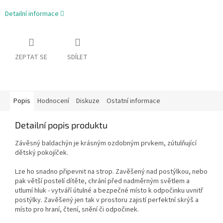
Detailní informace
ZEPTAT SE
SDÍLET
Popis
Hodnocení
Diskuze
Ostatní informace
Detailní popis produktu
Závěsný baldachýn je krásným ozdobným prvkem, zútulňující
dětský pokojíček.
Lze ho snadno připevnit na strop. Zavěšený nad postýlkou, nebo
pak větší postelí dítěte, chrání před nadměrným světlem a
utlumí hluk - vytváří útulné a bezpečné místo k odpočinku uvnitř
postýlky. Zavěšený jen tak v prostoru zajistí perfektní skrýš a
místo pro hraní, čtení, snění či odpočinek.