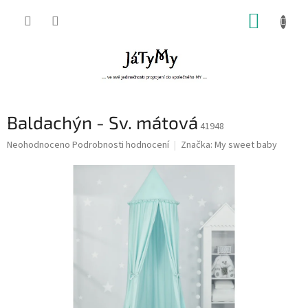
Přejít
NÁKUP
na
obsah
KOŠÍK
Baldachýn - Sv. mátová
41948
Průměrné
Neohodnoceno
Podrobnosti hodnocení
Značka:
My sweet baby
hodnocení
produktu
je
0,0
z
5
hvězdiček.