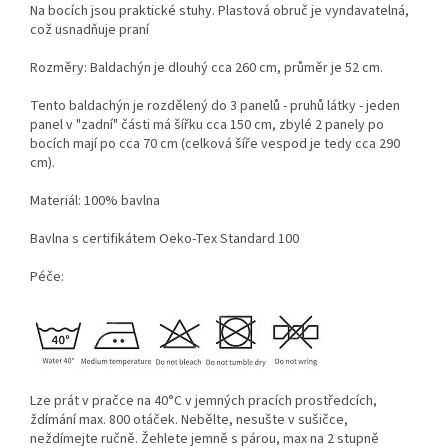
Na bocích jsou praktické stuhy. Plastová obruč je vyndavatelná,
což usnadňuje praní
Rozměry: Baldachýn je dlouhý cca 260 cm, průměr je 52 cm.
Tento baldachýn je rozdělený do 3 panelů - pruhů látky - jeden
panel v "zadní" části má šířku cca 150 cm, zbylé 2 panely po
bocích mají po cca 70 cm (celková šíře vespod je tedy cca 290
cm).
Materiál: 100% bavlna
Bavlna s certifikátem Oeko-Tex Standard 100
Péče:
Lze prát v pračce na 40°C v jemných pracích prostředcích,
ždímání max. 800 otáček. Nebělte, nesušte v sušičce,
neždímejte ručně. Žehlete jemně s párou, max na 2 stupně