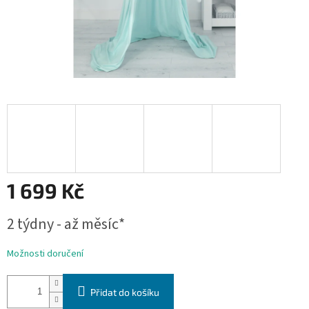
1 699 Kč
Měrná
2 týdny - až měsíc*
cena:
Možnosti doručení
Přidat do košíku