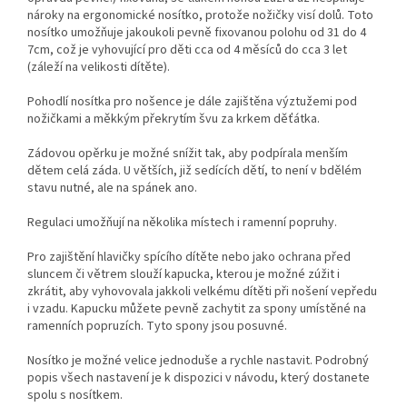
nároky na ergonomické nosítko, protože nožičky visí dolů. Toto
nosítko umožňuje jakoukoli pevně fixovanou polohu od 31 do 4
7cm, což je vyhovující pro děti cca od 4 měsíců do cca 3 let
(záleží na velikosti dítěte).
Pohodlí nosítka pro nošence je dále zajištěna výztužemi pod
nožičkami a měkkým překrytím švu za krkem děťátka.
Zádovou opěrku je možné snížit tak, aby podpírala menším
dětem celá záda. U větších, již sedících dětí, to není v bdělém
stavu nutné, ale na spánek ano.
Regulaci umožňují na několika místech i ramenní popruhy.
Pro zajištění hlavičky spícího dítěte nebo jako ochrana před
sluncem či větrem slouží kapucka, kterou je možné zúžit i
zkrátit, aby vyhovovala jakkoli velkému dítěti při nošení vepředu
i vzadu. Kapucku můžete pevně zachytit za spony umístěné na
ramenních popruzích. Tyto spony jsou posuvné.
Nosítko je možné velice jednoduše a rychle nastavit. Podrobný
popis všech nastavení je k dispozici v návodu, který dostanete
spolu s nosítkem.