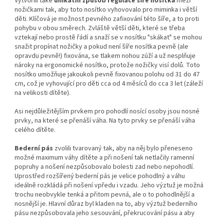
Vytvořili také
unikátní způsob regulace šíře nosítka
mezi
nožičkami tak, aby toto nosítko vyhovovalo pro miminka i větší
děti. Klíčová je možnost pevného zafixování této šíře, a to proti
pohybu v obou směrech. Zvláště větší děti, které se třeba
vztekají nebo prostě řádí a snaží se v nosítku "skákat" se mohou
snažit propínat nožičky a pokud není šíře nosítka pevně (ale
opravdu pevně!) fixována, se tlakem nohou zúží a už nesplňuje
nároky na ergonomické nosítko, protože nožičky visí dolů. Toto
nosítko umožňuje jakoukoli pevně fixovanou polohu od 31 do 47
cm, což je vyhovující pro děti cca od 4 měsíců do cca 3 let (záleží
na velikosti dítěte).
Asi nejdůležitějším prvkem pro pohodlí nosící osoby jsou nosné
prvky, na které se přenáší váha. Na tyto prvky se přenáší váha
celého dítěte.
Bederní pás
zvolili tvarovaný tak, aby na něj bylo přeneseno
možné maximum váhy dítěte a při nošení tak netlačily ramenní
popruhy a nošení nezpůsobovalo bolesti zad nebo nepohodlí.
Uprostřed rozšířený bederní pás je velice pohodlný a váhu
ideálně rozkládá při nošení vpředu i vzadu. Jeho výztuž je možná
trochu neobvykle tenká a přitom pevná, ale o to pohodlnější a
nosnější je. Hlavní důraz byl kladen na to, aby výztuž bederního
pásu nezpůsobovala jeho sesouvání, překrucování pásu a aby