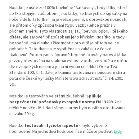
Nosítko je ušité ze 100% bavlněné "šátkoviny", tedy látky, která
se tká stejným způsobem, jako látky, ze kterých se šijí šátky na
nošení dětí. Tato tkanina je velice pevná, s obrovskou nosností,
ale přitom díky způsobu tkaní (typu vazby) lehce pružná v
příčném směru. Tyto vlastnosti zajišťují pevnou oporu i těžkého
dítěte, ale zároveň přizpůsobení jeho křivkám. Nosítko je tedy
bezpečné, má dlouhou životnost a pro dítě je přitom velice
pohodlné. Tato tkanina je vyráběna na zakázku v české
tkalcovně. Potom jsou v úpravně tepelně fixovány barvy a látka
je vždy otestována na stálobarevnost v potu, ve vodě a v otěru
dle evropských norem a je na ní vydán certifikát Oeko-Tex
Standard 100, tř. 1. Dále je tkanina testována na působení slin a
potu dle české vyhlášky Ministerstva zdravotnictví č. 84/2001
Sb..
Nosítko je testováno ve státní zkušebně.
Splňuje
bezpečnostní požadavky evropské normy EN 13209-2
na
měkké nosiče dětí. Nad rámec normy bylo nosítko otestováno
na váhu 20 kg.
Nosítko
testovali i fyzioterapeuté -
bylo výborně
hodnocené. Na jednotlivá hodnocení se můžete podívat
tady