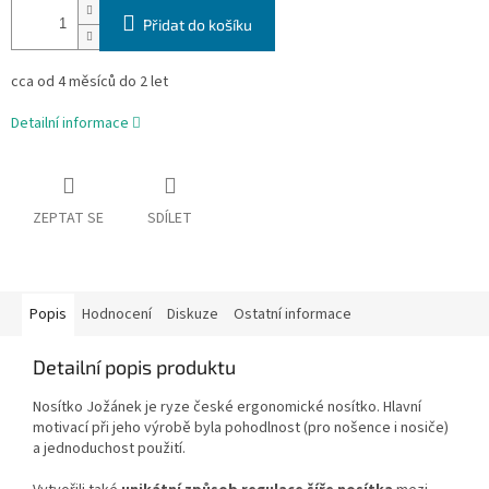
Přidat do košíku
cca od 4 měsíců do 2 let
Detailní informace
ZEPTAT SE
SDÍLET
Popis
Hodnocení
Diskuze
Ostatní informace
Detailní popis produktu
Nosítko Jožánek je ryze české ergonomické nosítko. Hlavní
motivací při jeho výrobě byla pohodlnost (pro nošence i nosiče)
a jednoduchost použití.