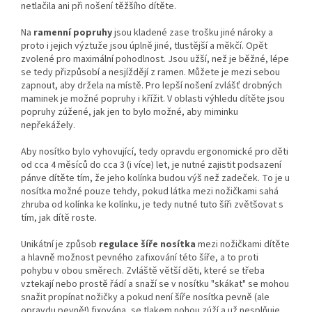
netlačila ani při nošení těžšího dítěte.
Na
ramenní popruhy
jsou kladené zase trošku jiné nároky a
proto i jejich výztuže jsou úplně jiné, tlustější a měkčí. Opět
zvolené pro maximální pohodlnost. Jsou užší, než je běžné, lépe
se tedy přizpůsobí a nesjíždějí z ramen. Můžete je mezi sebou
zapnout, aby držela na místě. Pro lepší nošení zvlášť drobných
maminek je možné popruhy i křížit. V oblasti výhledu dítěte jsou
popruhy zúžené, jak jen to bylo možné, aby miminku
nepřekážely.
Aby nosítko bylo vyhovující, tedy opravdu ergonomické pro děti
od cca 4 měsíců do cca 3 (i více) let, je nutné zajistit podsazení
pánve dítěte tím, že jeho kolínka budou výš než zadeček. To je u
nosítka možné pouze tehdy, pokud látka mezi nožičkami sahá
zhruba od kolínka ke kolínku, je tedy nutné tuto šíři zvětšovat s
tím, jak dítě roste.
Unikátní je způsob
regulace šíře nosítka
mezi nožičkami dítěte
a hlavně možnost pevného zafixování této šíře, a to proti
pohybu v obou směrech. Zvláště větší děti, které se třeba
vztekají nebo prostě řádí a snaží se v nosítku "skákat" se mohou
snažit propínat nožičky a pokud není šíře nosítka pevně (ale
opravdu pevně!) fixována, se tlakem nohou zúží a už nesplňuje