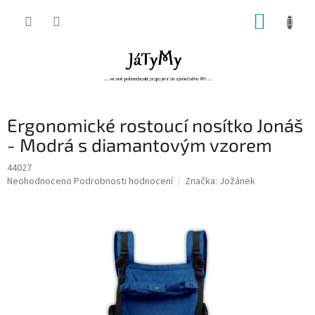
Přejít
NÁKUP
na
obsah
KOŠÍK
Ergonomické rostoucí nosítko Jonáš
- Modrá s diamantovým vzorem
44027
Průměrné
Neohodnoceno
Podrobnosti hodnocení
Značka:
Jožánek
hodnocení
produktu
je
0,0
z
5
hvězdiček.