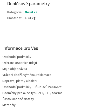
Doplňkové parametry
Kategorie
:
Nosítka
Hmotnost
:
1.03 kg
Z
á
p
a
Informace pro Vás
t
Obchodní podmínky
í
Ochrana osobních údajů
Moje objednávka
Vrácení zboží, výměna, reklamace
Doprava, platby a balení
Obchodní podmínky - DÁRKOVÉ POUKAZY
Podmínky pro akce typu 2+1, 3+1, zdarma
Často kladené dotazy
Materiály