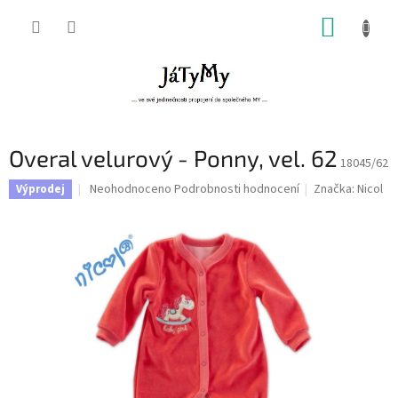
Přejít
NÁKUP
na
obsah
KOŠÍK
Overal velurový - Ponny, vel. 62
18045/62
Průměrné
Neohodnoceno
Podrobnosti hodnocení
Značka:
Nicol
Výprodej
hodnocení
produktu
je
0,0
z
5
hvězdiček.