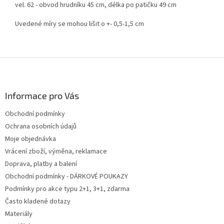
vel. 62 - obvod hrudníku 45 cm, délka po patičku 49 cm
Uvedené míry se mohou lišit o +- 0,5-1,5 cm
Z
á
p
a
Informace pro Vás
t
Obchodní podmínky
í
Ochrana osobních údajů
Moje objednávka
Vrácení zboží, výměna, reklamace
Doprava, platby a balení
Obchodní podmínky - DÁRKOVÉ POUKAZY
Podmínky pro akce typu 2+1, 3+1, zdarma
Často kladené dotazy
Materiály