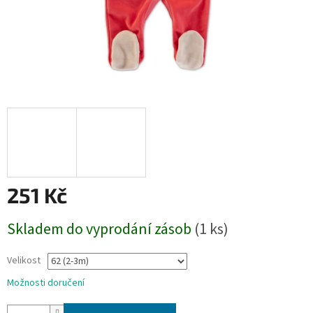
251 Kč
Měrná
Skladem do vyprodání zásob
(1 ks)
cena:
Velikost
Možnosti doručení