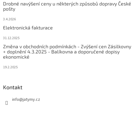
Drobné navýšení ceny u některých způsobů dopravy České
pošty
3.4.2026
Elektronická fakturace
31.12.2025
Změna v obchodních podmínkách - Zvýšení cen Zásilkovny
+ doplnění 4.3.2025 - Balíkovna a doporučené dopisy
ekonomické
19.2.2025
Kontakt
info
@
jatymy.cz