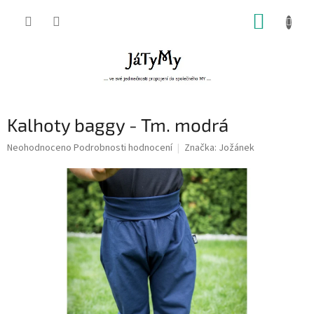
Přejít
NÁKUP
na
obsah
KOŠÍK
Kalhoty baggy - Tm. modrá
Průměrné
Neohodnoceno
Podrobnosti hodnocení
Značka:
Jožánek
hodnocení
produktu
je
0,0
z
5
hvězdiček.