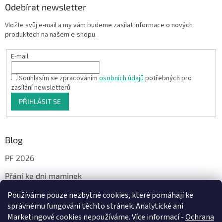
Odebírat newsletter
Vložte svůj e-mail a my vám budeme zasílat informace o nových
produktech na našem e-shopu.
E-mail
Souhlasím se zpracováním
osobních údajů
potřebných pro
zasílání newsletterů
PŘIHLÁSIT SE
Blog
PF 2026
Přání ke dni maminek
Používáme pouze nezbytné cookies, které pomáhají ke
správnému fungování těchto stránek. Analytické ani
Facebook
Marketingové cookies nepoužíváme. Více informací -
Ochrana