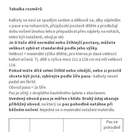
Tabulka rozměrů
:
Kalhoty se nosí se spadlým sedem a délkově se, díky nápletům
v pase a na nohavicích, přizpůsobí postavě dítěte a prodlužují
dobu nošení (mohou lehce přepadávat přes náplety na nohách,
nebo být natažené, obojí je ok)
Je-li Vaše dítě normální nebo štíhlejší postavy, můžete
velikost vybírat standardně podle jeho výšky.
Velikost = maximální výška dítěte, pro kterou je daná velikost
kalhot určená. Tj. dítě o výšce mezi 111 a 116 cm má mít velikost
116.
Pokud máte dítě velmi štíhlé nebo silnější, nebo si prostě
chcete být jistá, vybírejte podle šíře pasu
- kalhoty nesmí
padat ani škrtit.
Obvod pasu = 2x šíře
Pas je ušitý z dvojitého bavlněného úpletu s elastanem.
Uvedený obvod pasu je měřen v klidu
.
Druhý údaj ukazuje
přibližný obvod
, na který se
pas pohodlně natáhne při
běžném nošení
. Nejedná se o maximální natažení materiálu.
Pas se
pohodlně