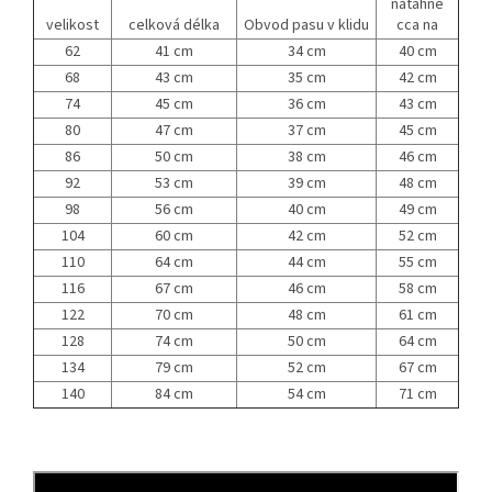
natáhne
velikost
celková délka
Obvod pasu v klidu
cca na
62
41 cm
34 cm
40 cm
68
43 cm
35 cm
42 cm
74
45 cm
36 cm
43 cm
80
47 cm
37 cm
45 cm
86
50 cm
38 cm
46 cm
92
53 cm
39 cm
48 cm
98
56 cm
40 cm
49 cm
104
60 cm
42 cm
52 cm
110
64 cm
44 cm
55 cm
116
67 cm
46 cm
58 cm
122
70 cm
48 cm
61 cm
128
74 cm
50 cm
64 cm
134
79 cm
52 cm
67 cm
140
84 cm
54 cm
71 cm