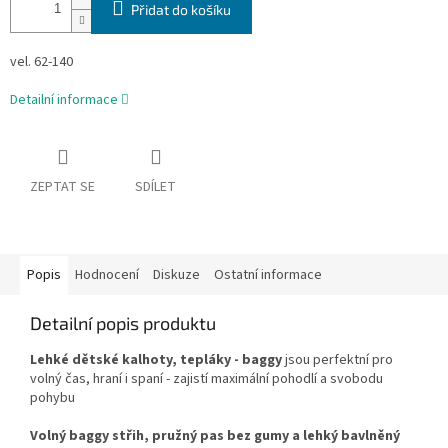
Přidat do košíku
vel. 62-140
Detailní informace
ZEPTAT SE
SDÍLET
Popis
Hodnocení
Diskuze
Ostatní informace
Detailní popis produktu
Lehké dětské kalhoty, tepláky - baggy
jsou perfektní pro
volný čas, hraní i spaní - zajistí maximální pohodlí a svobodu
pohybu
Volný baggy střih, pružný pas bez gumy a lehký bavlněný