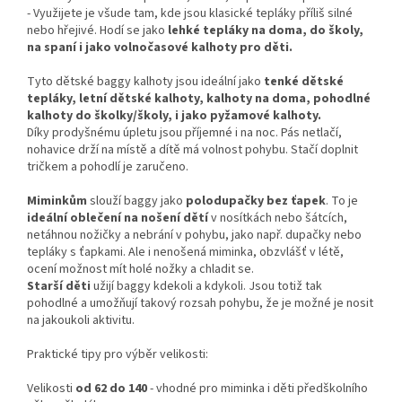
-
Využijete je všude tam, kde jsou klasické tepláky příliš silné
nebo hřejivé. Hodí se jako
lehké tepláky na doma, do školy,
na spaní i jako volnočasové kalhoty pro děti.
Tyto dětské baggy kalhoty jsou ideální jako
tenké dětské
tepláky, letní dětské kalhoty, kalhoty na doma, pohodlné
kalhoty do školky/školy, i jako pyžamové kalhoty.
Díky prodyšnému úpletu jsou příjemné i na noc. Pás netlačí,
nohavice drží na místě a dítě má volnost pohybu. Stačí doplnit
tričkem a pohodlí je zaručeno.
Miminkům
slouží baggy jako
polodupačky bez ťapek
. To je
ideální oblečení na nošení dětí
v nosítkách nebo šátcích,
netáhnou nožičky a nebrání v pohybu, jako např. dupačky nebo
tepláky s ťapkami. Ale i nenošená miminka, obzvlášť v létě,
ocení možnost mít holé nožky a chladit se.
Starší děti
užijí baggy kdekoli a kdykoli. Jsou totiž tak
pohodlné a umožňují takový rozsah pohybu, že je možné je nosit
na jakoukoli aktivitu.
Praktické tipy pro výběr velikosti:
Velikosti
od 62 do 140
- vhodné pro miminka i děti předškolního