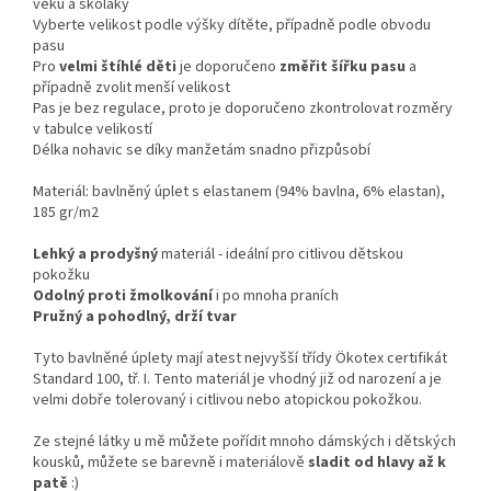
věku a školáky
Vyberte velikost podle výšky dítěte, případně podle obvodu
pasu
Pro
velmi štíhlé děti
je doporučeno
změřit šířku pasu
a
případně zvolit menší velikost
Pas je bez regulace, proto je doporučeno zkontrolovat rozměry
v tabulce velikostí
Délka nohavic se díky manžetám snadno přizpůsobí
Materiál: bavlněný úplet s elastanem (94% bavlna, 6% elastan),
185 gr/m2
Lehký a prodyšný
materiál - ideální pro citlivou dětskou
pokožku
Odolný proti žmolkování
i po mnoha praních
Pružný a pohodlný, drží tvar
Tyto bavlněné úplety mají atest nejvyšší třídy Ökotex certifikát
Standard 100, tř. I. Tento materiál je vhodný již od narození a je
velmi dobře tolerovaný i citlivou nebo atopickou pokožkou.
Ze stejné látky u mě můžete pořídit mnoho dámských i dětských
kousků, můžete se barevně i materiálově
sladit od hlavy až k
patě
:)