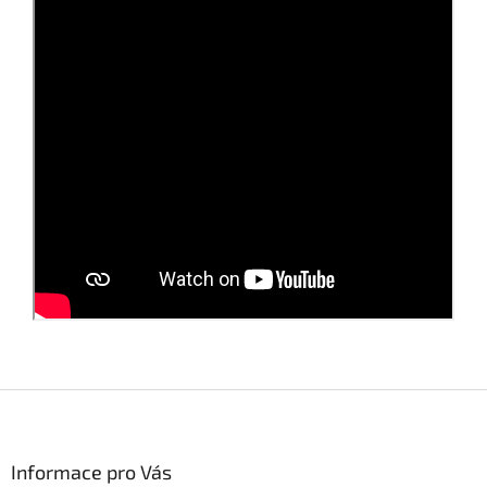
Z
á
p
a
Informace pro Vás