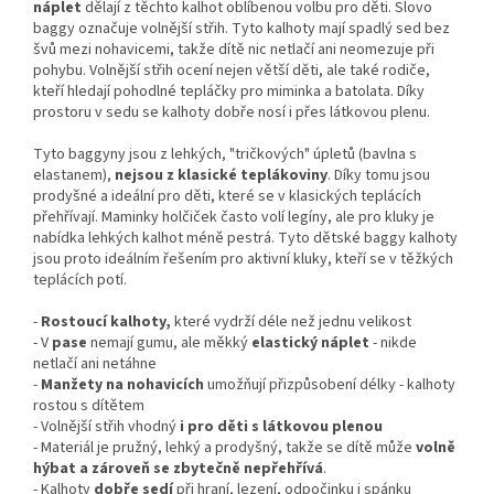
náplet
dělají z těchto kalhot oblíbenou volbu pro děti. Slovo
baggy označuje volnější střih. Tyto kalhoty mají spadlý sed bez
švů mezi nohavicemi, takže dítě nic netlačí ani neomezuje při
pohybu. Volnější střih ocení nejen větší děti, ale také rodiče,
kteří hledají pohodlné tepláčky pro miminka a batolata. Díky
prostoru v sedu se kalhoty dobře nosí i přes látkovou plenu.
Tyto baggyny jsou z lehkých, "tričkových" úpletů (bavlna s
elastanem),
nejsou z klasické teplákoviny
. Díky tomu jsou
prodyšné a ideální pro děti, které se v klasických teplácích
přehřívají. Maminky holčiček často volí legíny, ale pro kluky je
nabídka lehkých kalhot méně pestrá. Tyto dětské baggy kalhoty
jsou proto ideálním řešením pro aktivní kluky, kteří se v těžkých
teplácích potí.
-
Rostoucí kalhoty,
které vydrží déle než jednu velikost
- V
pase
nemají gumu, ale měkký
elastický náplet
- nikde
netlačí ani netáhne
-
Manžety na nohavicích
umožňují přizpůsobení délky - kalhoty
rostou s dítětem
- Volnější střih vhodný
i pro děti s látkovou plenou
- Materiál je pružný, lehký a prodyšný, takže se dítě může
volně
hýbat a zároveň se zbytečně nepřehřívá
.
- Kalhoty
dobře sedí
při hraní, lezení, odpočinku i spánku