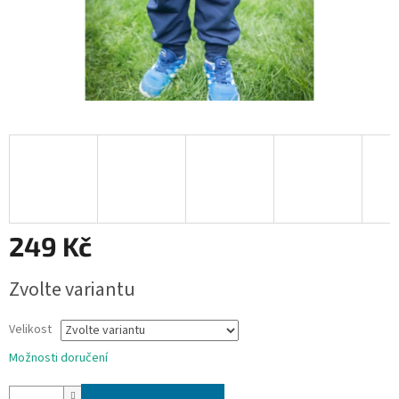
249 Kč
Měrná
Zvolte variantu
cena:
Velikost
Možnosti doručení