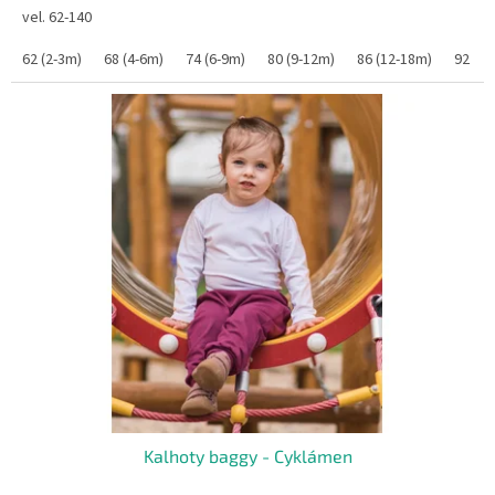
vel. 62-140
62 (2-3m)
68 (4-6m)
74 (6-9m)
80 (9-12m)
86 (12-18m)
92 (1
Kalhoty baggy - Cyklámen