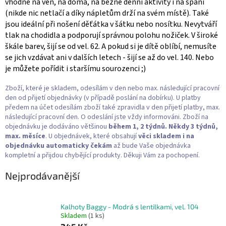
vhodné na ven, na doma, na běžné denní aktivity i na spaní
(nikde nic netlačí a díky nápletům drží na svém místě). Také
jsou ideální při nošení děťátka v šátku nebo nosítku. Nevytváří
tlak na chodidla a podporují správnou polohu nožiček. V široké
škále barev, šijí se od vel. 62. A pokud si je dítě oblíbí, nemusíte
se jich vzdávat ani v dalších letech - šijí se až do vel. 140. Nebo
je můžete pořídit i staršímu sourozenci ;)
Zboží, které je skladem, odesílám v den nebo max. následující pracovní
den od přijetí objednávky (v případě poslání na dobírku). U platby
předem na účet odesílám zboží také zpravidla v den přijetí platby, max.
následující pracovní den. O odeslání jste vždy informováni. Zboží na
objednávku je dodáváno většinou
během 1, 2 týdnů. Někdy 3 týdnů,
max. měsíce
. U objednávek, které obsahují
věci skladem i na
objednávku
automaticky čekám
až bude Vaše objednávka
kompletní a přijdou chybějící produkty. Děkuji Vám za pochopení.
Nejprodávanější
Kalhoty Baggy - Modrá s lentilkami, vel. 104
Skladem
(1 ks)