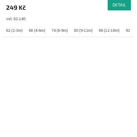
DETAIL
249 Kč
vel. 62-140
62 (2-3m)
68 (4-6m)
74 (6-9m)
80 (9-12m)
86 (12-18m)
92 (1