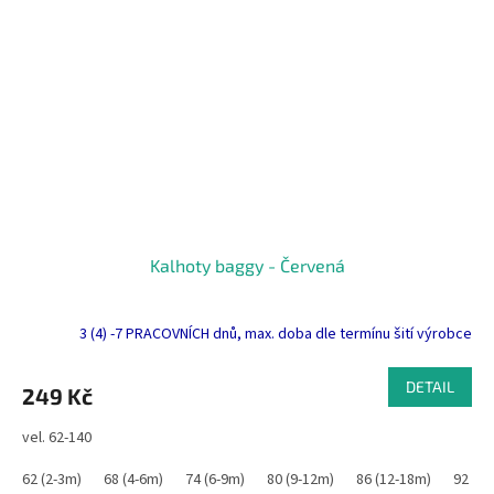
Kalhoty baggy - Červená
3 (4) -7 PRACOVNÍCH dnů, max. doba dle termínu šití výrobce
DETAIL
249 Kč
vel. 62-140
62 (2-3m)
68 (4-6m)
74 (6-9m)
80 (9-12m)
86 (12-18m)
92 (1