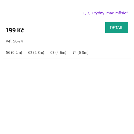
1, 2, 3 týdny, max. měsíc*
DETAIL
199 Kč
vel. 56-74
56 (0-2m)
62 (2-3m)
68 (4-6m)
74 (6-9m)