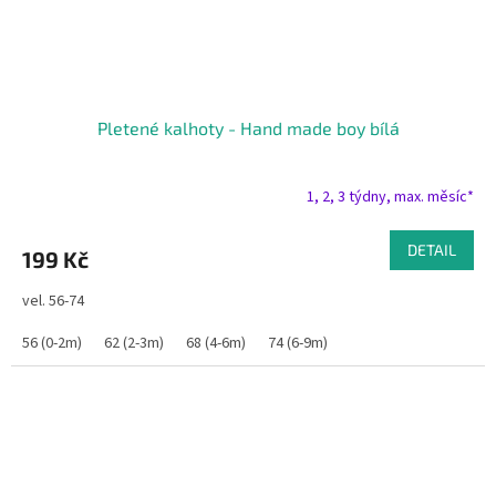
Pletené kalhoty - Hand made boy bílá
1, 2, 3 týdny, max. měsíc*
DETAIL
199 Kč
vel. 56-74
56 (0-2m)
62 (2-3m)
68 (4-6m)
74 (6-9m)