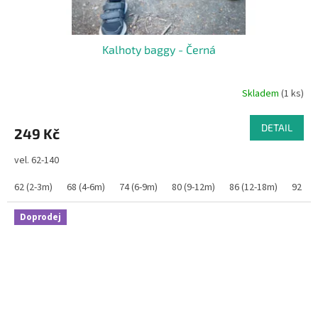
Kalhoty baggy - Černá
Skladem
(1 ks)
DETAIL
249 Kč
vel. 62-140
62 (2-3m)
68 (4-6m)
74 (6-9m)
80 (9-12m)
86 (12-18m)
92 (1
Doprodej