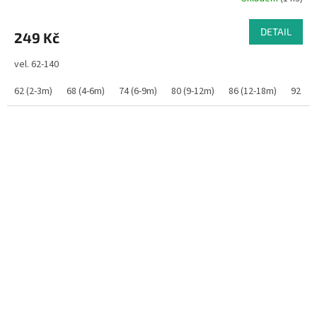
DETAIL
249 Kč
vel. 62-140
62 (2-3m)
68 (4-6m)
74 (6-9m)
80 (9-12m)
86 (12-18m)
92 (1