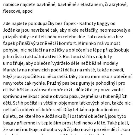
nabídce najdete bavlněné, bavlněné s elastanem, či akrylové,
fleecové, apod.
Zde najdete polodupačky bez ťapek - Kalhoty baggy od
Jožánka jsou navržené tak, aby nikde netlačily, neomezovaly a
přizpůsobily se dítěti během celého dne. Tato varianta bez
ťapek přináší výrazně větší komfort. Miminko má volnost
pohybu, nic netlačí na nožičky a oblečení se lépe přizpůsobuje
jeho růstu i aktuální aktivitě. Rostoucí střih s náplety
umožňuje, aby oblečení vydrželo déle než běžné modely.
Manžety na nohavicích podrží délku na místě, takže nevadí,
když jsou zpočátku o něco delší. Díky tomu miminko z oblečení
nevyroste tak rychle. Pružný pas bez gumy je pohodlný i pro
citlivé bříško a zároveň dobře drží - důležité je pouze zvolit
správnou velikost podle obvodu pasu, zejména u hubenějších
dětí. Střih počítá i s větším objemem látkových plen, takže nic
netlačí a oblečení dobře sedí. Díky lehkému jednolícnímu
úpletu, ze kterého v Jožánku šijí i ostatní oblečení, jsou tyto
baggy příjemné i v teplejším prostředí nebo v létě. Také platí,
že se nežmolkuje a dlouho vydrží jako nové i pro více dětí. Jsou