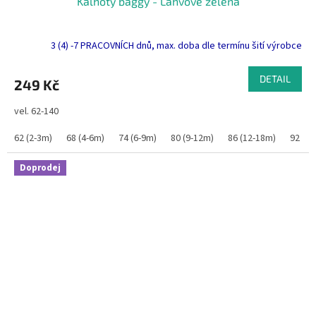
Kalhoty baggy - Lahvově zelená
3 (4) -7 PRACOVNÍCH dnů, max. doba dle termínu šití výrobce
DETAIL
249 Kč
vel. 62-140
62 (2-3m)
68 (4-6m)
74 (6-9m)
80 (9-12m)
86 (12-18m)
92 (1
Doprodej