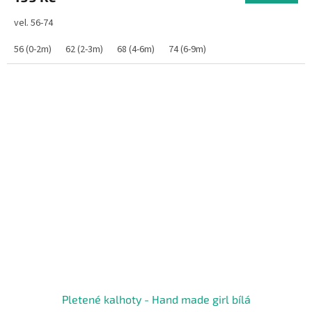
vel. 56-74
56 (0-2m)
62 (2-3m)
68 (4-6m)
74 (6-9m)
Pletené kalhoty - Hand made girl bílá