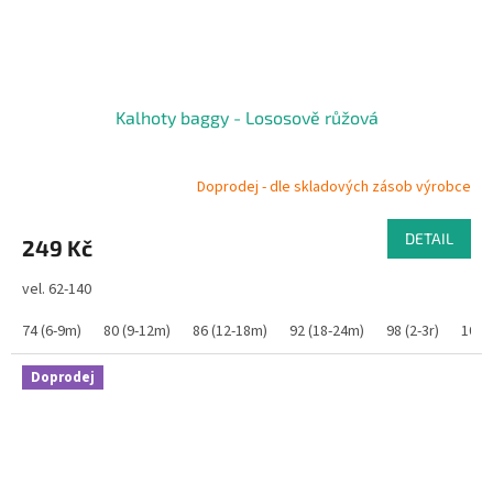
Kalhoty baggy - Lososově růžová
Doprodej - dle skladových zásob výrobce
DETAIL
249 Kč
vel. 62-140
74 (6-9m)
80 (9-12m)
86 (12-18m)
92 (18-24m)
98 (2-3r)
104 (
Doprodej