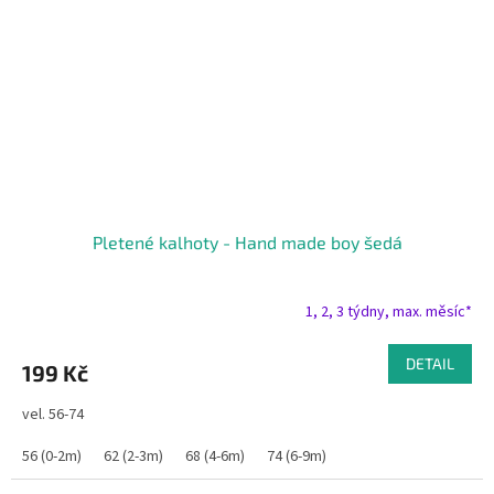
Pletené kalhoty - Hand made boy šedá
1, 2, 3 týdny, max. měsíc*
DETAIL
199 Kč
vel. 56-74
56 (0-2m)
62 (2-3m)
68 (4-6m)
74 (6-9m)