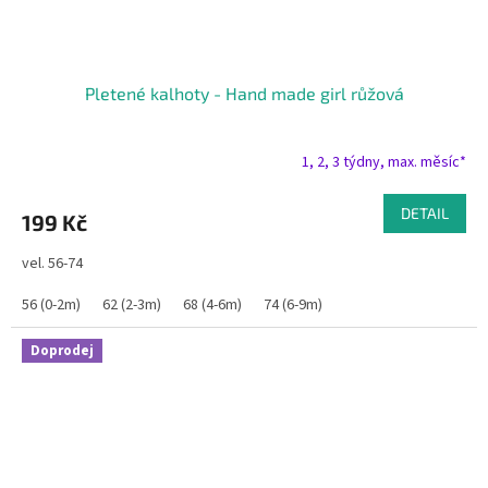
Pletené kalhoty - Hand made girl růžová
1, 2, 3 týdny, max. měsíc*
DETAIL
199 Kč
vel. 56-74
56 (0-2m)
62 (2-3m)
68 (4-6m)
74 (6-9m)
Doprodej