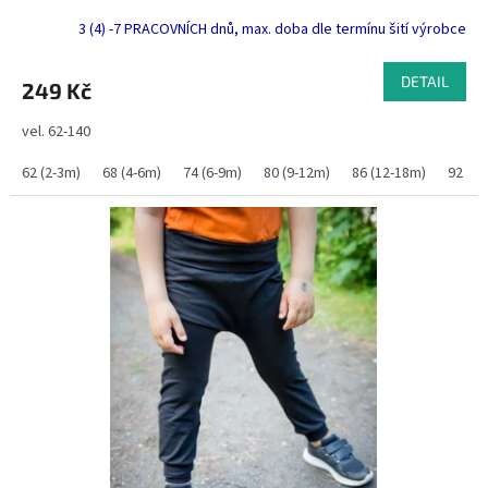
3 (4) -7 PRACOVNÍCH dnů, max. doba dle termínu šití výrobce
DETAIL
249 Kč
vel. 62-140
62 (2-3m)
68 (4-6m)
74 (6-9m)
80 (9-12m)
86 (12-18m)
92 (1