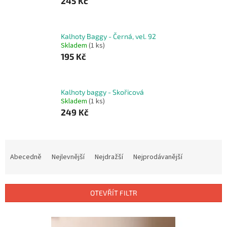
245 Kč
Kalhoty Baggy - Černá, vel. 92
Skladem
(1 ks)
195 Kč
Kalhoty baggy - Skořicová
Skladem
(1 ks)
249 Kč
Ř
a
Abecedně
Nejlevnější
Nejdražší
Nejprodávanější
z
e
n
OTEVŘÍT FILTR
í
p
V
r