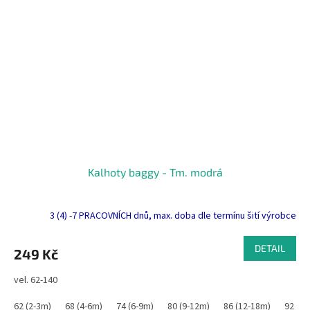
Kalhoty baggy - Tm. modrá
3 (4) -7 PRACOVNÍCH dnů, max. doba dle termínu šití výrobce
DETAIL
249 Kč
vel. 62-140
62 (2-3m)
68 (4-6m)
74 (6-9m)
80 (9-12m)
86 (12-18m)
92 (1