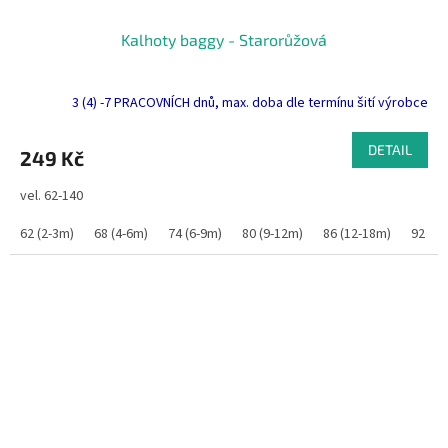
Kalhoty baggy - Starorůžová
3 (4) -7 PRACOVNÍCH dnů, max. doba dle termínu šití výrobce
DETAIL
249 Kč
vel. 62-140
62 (2-3m)
68 (4-6m)
74 (6-9m)
80 (9-12m)
86 (12-18m)
92 (1