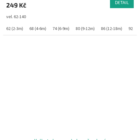
DETAIL
249 Kč
vel. 62-140
62 (2-3m)
68 (4-6m)
74 (6-9m)
80 (9-12m)
86 (12-18m)
92 (1