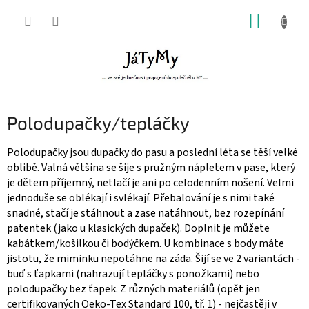
Přejít
NÁKUP
na
obsah
KOŠÍK
Polodupačky/tepláčky
Polodupačky jsou dupačky do pasu a poslední léta se těší velké
oblibě. Valná většina se šije s pružným nápletem v pase, který
je dětem příjemný, netlačí je ani po celodenním nošení. Velmi
jednoduše se oblékají i svlékají. Přebalování je s nimi také
snadné, stačí je stáhnout a zase natáhnout, bez rozepínání
patentek (jako u klasických dupaček). Doplnit je můžete
kabátkem/košilkou či bodýčkem. U kombinace s body máte
jistotu, že miminku nepotáhne na záda. Šijí se ve 2 variantách -
buď s ťapkami (nahrazují tepláčky s ponožkami) nebo
polodupačky bez ťapek. Z různých materiálů (opět jen
certifikovaných Oeko-Tex Standard 100, tř. 1) - nejčastěji v