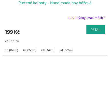
Pletené kalhoty - Hand made boy béžová
1, 2, 3 týdny, max. měsíc*
DETAIL
199 Kč
vel. 56-74
56 (0-2m)
62 (2-3m)
68 (4-6m)
74 (6-9m)