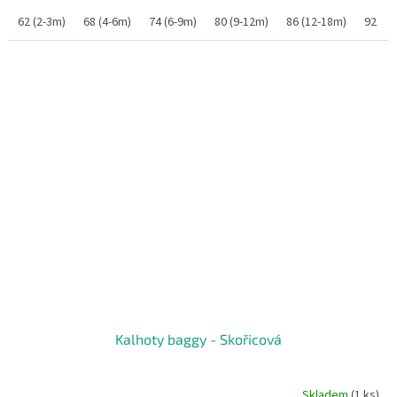
62 (2-3m)
68 (4-6m)
74 (6-9m)
80 (9-12m)
86 (12-18m)
92 (1
Kalhoty baggy - Skořicová
Skladem
(1 ks)