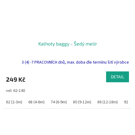
Kalhoty baggy - Šedý melír
3 (4) -7 PRACOVNÍCH dnů, max. doba dle termínu šití výrobce
DETAIL
249 Kč
vel. 62-140
62 (2-3m)
68 (4-6m)
74 (6-9m)
80 (9-12m)
86 (12-18m)
92 (1