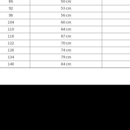
86
50 cm
92
53 cm
98
56 cm
104
60 cm
110
64 cm
116
67 cm
122
70 cm
128
74 cm
134
79 cm
140
84 cm