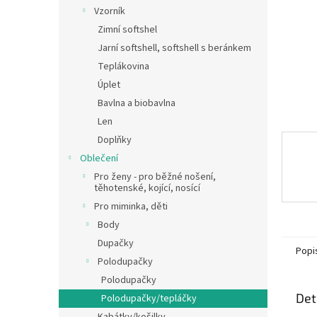
n
Vzorník
e
Zimní softshel
l
Jarní softshell, softshell s beránkem
Teplákovina
Úplet
Bavlna a biobavlna
Len
Doplňky
Oblečení
Pro ženy - pro běžné nošení,
těhotenské, kojící, nosící
Pro miminka, děti
Body
Dupačky
Popi
Polodupačky
Polodupačky
Det
Polodupačky/tepláčky