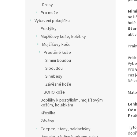
Dresy
Mim
Pro muže
noži
Vybavení pokojíčku
holé 
Star
Postýlky
aktiv
Mojžíšovy koše, kolébky
Mojžíšovy koše
Prakt
Proutěné koše
Velik
S mini boudou
Vybe
S boudou
Pro
Pas 
S nebesy
Délk
Závěsné koše
BOHO koše
Mate
Doplňky k postýlkám, mojžíšovým
Lehk
košům, kolébkám
Odol
Křesílka
Pruž
Závěsy
Tyto 
Teepee, stany, baldachýny
dobř