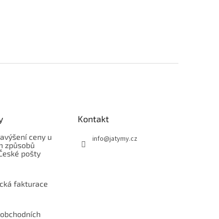
y
Kontakt
avýšení ceny u
info
@
jatymy.cz
h způsobů
České pošty
ická fakturace
obchodních