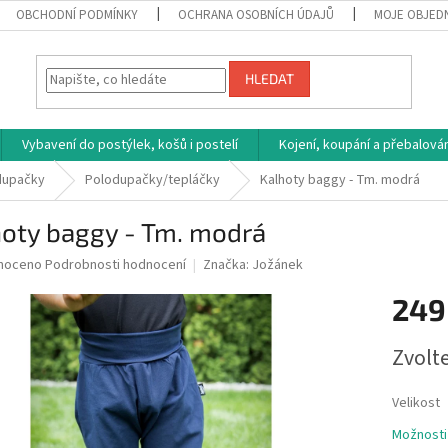
OBCHODNÍ PODMÍNKY
OCHRANA OSOBNÍCH ÚDAJŮ
MOJE OBJED
HLEDAT
Vybavení do postýlek, košů i postelí
Kojení, koupání a přebalován
dupačky
Polodupačky/tepláčky
Kalhoty baggy - Tm. modrá
hoty baggy - Tm. modrá
né
noceno
Podrobnosti hodnocení
Značka:
Jožánek
ní
249
u
Měrná
Zvolt
cena:
ek.
Velikost
Možnosti