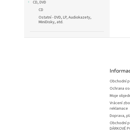
CD, DVD
CD
Ostatní - DVD, LP, Audiokazety,
MiniDisky, atd.
Z
á
p
a
t
Informac
í
Obchodní 
Ochrana os
Moje objed
Vrácení zbo
reklamace
Doprava, pl
Obchodní p
DÁRKOVÉ P