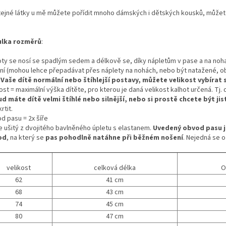
tejné látky u mě můžete pořídit mnoho dámských i dětských kousků, můžet
lka rozměrů
:
oty se nosí se spadlým sedem a délkově se, díky nápletům v pase a na noha
ní (mohou lehce přepadávat přes náplety na nohách, nebo být natažené, obo
i Vaše dítě normální nebo štíhlejší postavy, můžete velikost vybírat
ost = maximální výška dítěte, pro kterou je daná velikost kalhot určená. Tj.
d máte dítě velmi štíhlé nebo silnější, nebo si prostě chcete být jis
rtit.
d pasu = 2x šíře
je ušitý z dvojitého bavlněného úpletu s elastanem.
Uvedený obvod pasu j
od
, na který se
pas pohodlně natáhne při běžném nošení
. Nejedná se o
velikost
celková délka
O
62
41 cm
68
43 cm
74
45 cm
80
47 cm