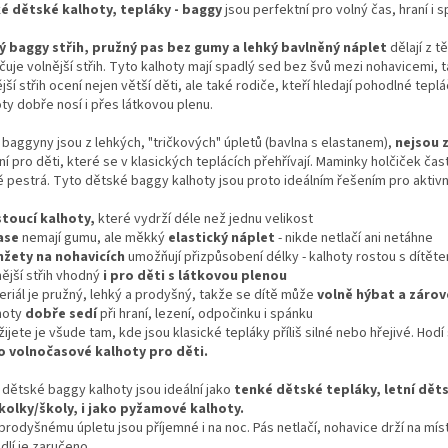
é dětské kalhoty, tepláky - baggy
jsou perfektní pro volný čas, hraní i 
ý baggy střih, pružný pas bez gumy a lehký bavlněný náplet
dělají z 
uje volnější střih. Tyto kalhoty mají spadlý sed bez švů mezi nohavicemi, t
jší střih ocení nejen větší děti, ale také rodiče, kteří hledají pohodlné tep
ty dobře nosí i přes látkovou plenu.
 baggyny jsou z lehkých, "tričkových" úpletů (bavlna s elastanem),
nejsou 
ní pro děti, které se v klasických teplácích přehřívají. Maminky holčiček čast
 pestrá. Tyto dětské baggy kalhoty jsou proto ideálním řešením pro aktivní 
toucí kalhoty,
které vydrží déle než jednu velikost
ase
nemají gumu, ale měkký
elastický náplet
- nikde netlačí ani netáhne
žety na nohavicích
umožňují přizpůsobení délky - kalhoty rostou s dítět
nější střih vhodný
i pro děti s látkovou plenou
eriál je pružný, lehký a prodyšný, takže se dítě může
volně hýbat a zárov
lhoty
dobře sedí
při hraní, lezení, odpočinku i spánku
žijete je všude tam, kde jsou klasické tepláky příliš silné nebo hřejivé. Hodí
ko volnočasové kalhoty pro děti.
 dětské baggy kalhoty jsou ideální jako
tenké dětské tepláky, letní dět
kolky/školy, i jako pyžamové kalhoty.
prodyšnému úpletu jsou příjemné i na noc. Pás netlačí, nohavice drží na mís
dlí je zaručeno.