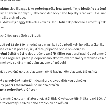
inkům
slouží baggy jako
polodupačky bez ťapek
. To je
ideální oblečení
čky a nebrání v pohybu, jako např. dupačky nebo tepláky s ťapkami. Ale i n
nožky a chladit se.
ší děti
užijí baggy kdekoli a kdykoli. Jsou totiž tak pohodlné a umožňují ta
itu.
ické tipy pro výběr velikosti:
osti
od 62 do 140
- vhodné pro miminka i děti předškolního věku a školáky
rte velikost podle výšky dítěte, případně podle obvodu pasu
velmi štíhlé děti
je doporučeno
změřit šířku pasu
a případně zvolit menš
je bez regulace, proto je doporučeno zkontrolovat rozměry v tabulce veliko
a nohavic se díky manžetám snadno přizpůsobí
riál: bavlněný úplet s elastanem (94% bavlna, 6% elastan), 185 gr/m2
ý a prodyšný
materiál - ideální pro citlivou dětskou pokožku
ný proti žmolkování
i po mnoha praních
ný a pohodlný, drží tvar
bavlněné úplety mají atest nejvyšší třídy Ökotex certifikát Standard 100, tř.
e tolerovaný i citlivou nebo atopickou pokožkou.