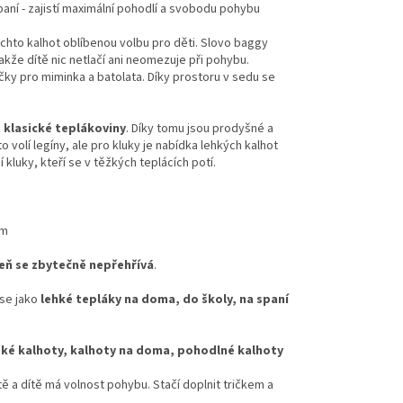
spaní - zajistí maximální pohodlí a svobodu pohybu
těchto kalhot oblíbenou volbu pro děti. Slovo baggy
akže dítě nic netlačí ani neomezuje při pohybu.
láčky pro miminka a batolata. Díky prostoru v sedu se
z klasické teplákoviny
. Díky tomu jsou prodyšné a
o volí legíny, ale pro kluky je nabídka lehkých kalhot
kluky, kteří se v těžkých teplácích potí.
em
eň se zbytečně nepřehřívá
.
 se jako
lehké tepláky na doma, do školy, na spaní
ské kalhoty, kalhoty na doma, pohodlné kalhoty
tě a dítě má volnost pohybu. Stačí doplnit tričkem a