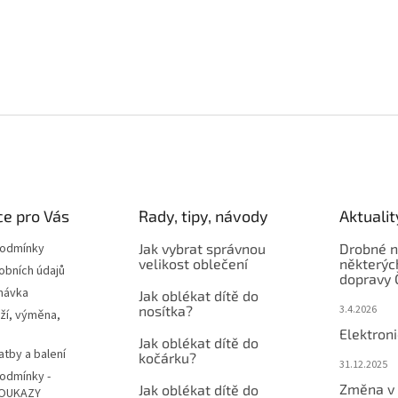
e pro Vás
Rady, tipy, návody
Aktualit
podmínky
Jak vybrat správnou
Drobné n
velikost oblečení
některýc
obních údajů
dopravy 
návka
Jak oblékat dítě do
nosítka?
3.4.2026
ží, výměna,
Elektron
Jak oblékat dítě do
atby a balení
kočárku?
31.12.2025
odmínky -
Změna v 
Jak oblékat dítě do
OUKAZY