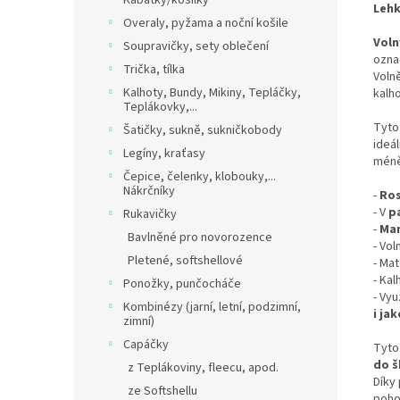
Kabátky/košilky
Lehk
Overaly, pyžama a noční košile
Voln
Soupravičky, sety oblečení
označ
Trička, tílka
Volně
Kalhoty, Bundy, Mikiny, Tepláčky,
kalho
Teplákovky,...
Tyto
Šatičky, sukně, sukničkobody
ideál
Legíny, kraťasy
méně
Čepice, čelenky, klobouky,...
Nákrčníky
-
Ros
- V
p
Rukavičky
-
Man
Bavlněné pro novorozence
- Vol
Pletené, softshellové
- Mat
- Ka
Ponožky, punčocháče
-
Vyu
Kombinézy (jarní, letní, podzimní,
i ja
zimní)
Capáčky
Tyto
do š
z Teplákoviny, fleecu, apod.
Díky 
ze Softshellu
poho