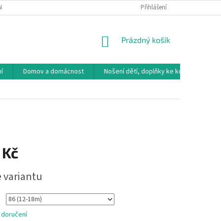
NÁVKA
VRÁCENÍ ZBOŽÍ, VÝMĚNA, REKLAMACE
Přihlášení
DOPRAVA, PLATBY A B
NÁKUPNÍ
Prázdný košík
KOŠÍK
í
Domov a domácnost
Nošení dětí, doplňky ke kočárkům
 Kč
e variantu
 doručení