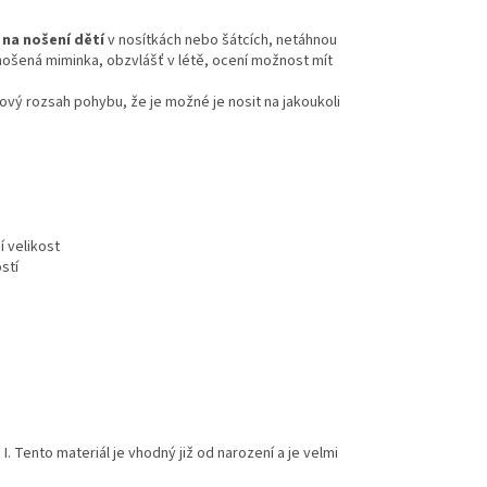
 na nošení dětí
v nosítkách nebo šátcích, netáhnou
enošená miminka, obzvlášť v létě, ocení možnost mít
kový rozsah pohybu, že je možné je nosit na jakoukoli
í velikost
stí
 I. Tento materiál je vhodný již od narození a je velmi