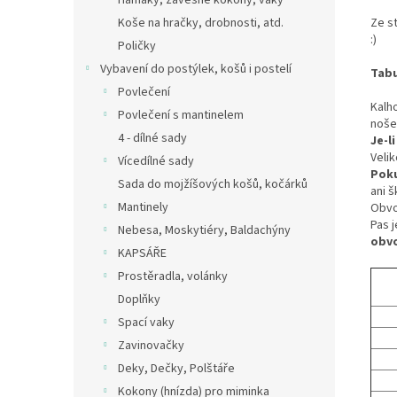
Hamaky, závěsné kokony, vaky
Ze s
Koše na hračky, drobnosti, atd.
:)
Poličky
Vybavení do postýlek, košů i postelí
Tabu
Povlečení
Kalh
Povlečení s mantinelem
noše
4 - dílné sady
Je-l
Velik
Vícedílné sady
Poku
Sada do mojžíšových košů, kočárků
ani šk
Mantinely
Obvo
Pas 
Nebesa, Moskytiéry, Baldachýny
obv
KAPSÁŘE
Prostěradla, volánky
Doplňky
Spací vaky
Zavinovačky
Deky, Dečky, Polštáře
Kokony (hnízda) pro miminka