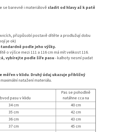
e se barevně i materiálově
sladit od hlavy až k patě
vicích, přizpůsobí postavě dítěte a prodlužují dobu
jí je ok)
 standardně podle jeho výšky.
 dítě o výšce mezi 111 a 116 cm má mít velikost 116.
tá, vybírejte podle šíře pasu
- kalhoty nesmí padat
e měřen v klidu
.
Druhý údaj ukazuje přibližný
 maximální natažení materiálu.
Pas se pohodlně
bvod pasu v klidu
natáhne cca na
34 cm
40 cm
35 cm
42 cm
36 cm
43 cm
37 cm
45 cm