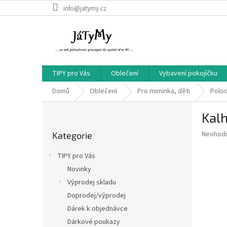
Přejít
info@jatymy.cz
na
obsah
TIPY pro Vás
Oblečení
Vybavení pokojíčku
Domů
Oblečení
Pro miminka, děti
Polo
P
Kal
o
Přeskočit
s
Průměr
Neohod
Kategorie
kategorie
t
hodnoce
r
produkt
TIPY pro Vás
a
je
Novinky
0,0
n
z
Výprodej skladu
n
5
í
Doprodej/výprodej
hvězdič
p
Dárek k objednávce
a
Dárkové poukazy