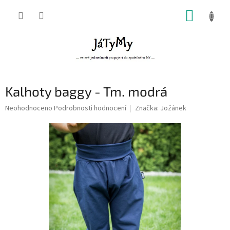
Přejít
NÁKUP
na
obsah
KOŠÍK
Kalhoty baggy - Tm. modrá
Průměrné
Neohodnoceno
Podrobnosti hodnocení
Značka:
Jožánek
hodnocení
produktu
je
0,0
z
5
hvězdiček.