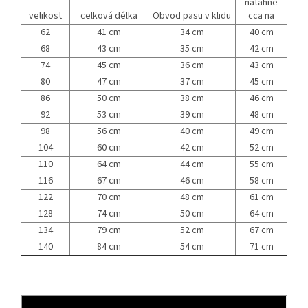
natáhne
velikost
celková délka
Obvod pasu v klidu
cca na
62
41 cm
34 cm
40 cm
68
43 cm
35 cm
42 cm
74
45 cm
36 cm
43 cm
80
47 cm
37 cm
45 cm
86
50 cm
38 cm
46 cm
92
53 cm
39 cm
48 cm
98
56 cm
40 cm
49 cm
104
60 cm
42 cm
52 cm
110
64 cm
44 cm
55 cm
116
67 cm
46 cm
58 cm
122
70 cm
48 cm
61 cm
128
74 cm
50 cm
64 cm
134
79 cm
52 cm
67 cm
140
84 cm
54 cm
71 cm