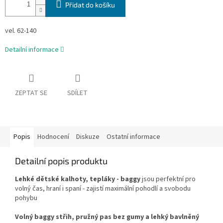
Přidat do košíku
vel. 62-140
Detailní informace
ZEPTAT SE
SDÍLET
Popis
Hodnocení
Diskuze
Ostatní informace
Detailní popis produktu
Lehké dětské kalhoty, tepláky - baggy
jsou perfektní pro
volný čas, hraní i spaní - zajistí maximální pohodlí a svobodu
pohybu
Volný baggy střih, pružný pas bez gumy a lehký bavlněný