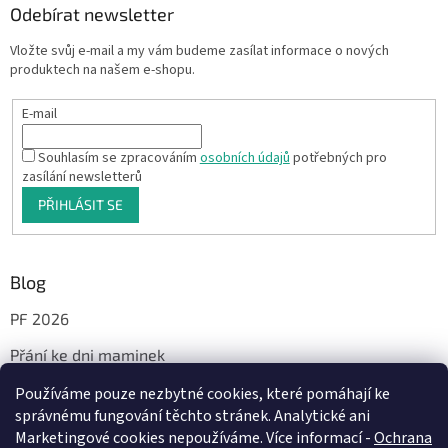
Odebírat newsletter
Vložte svůj e-mail a my vám budeme zasílat informace o nových
produktech na našem e-shopu.
E-mail
Souhlasím se zpracováním
osobních údajů
potřebných pro
zasílání newsletterů
PŘIHLÁSIT SE
Blog
PF 2026
Přání ke dni maminek
Používáme pouze nezbytné cookies, které pomáhají ke
správnému fungování těchto stránek. Analytické ani
Facebook
Marketingové cookies nepoužíváme. Více informací -
Ochrana