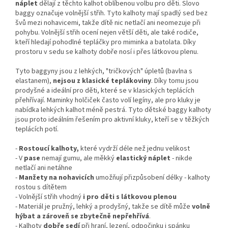
náplet
dělají z těchto kalhot oblíbenou volbu pro děti. Slovo
baggy označuje volnější střih. Tyto kalhoty mají spadlý sed bez
švů mezi nohavicemi, takže dítě nic netlačí ani neomezuje při
pohybu. Volnější střih ocení nejen větší děti, ale také rodiče,
kteří hledají pohodlné tepláčky pro miminka a batolata. Díky
prostoru v sedu se kalhoty dobře nosí i přes látkovou plenu.
Tyto baggyny jsou z lehkých, "tričkových" úpletů (bavlna s
elastanem),
nejsou z klasické teplákoviny
. Díky tomu jsou
prodyšné a ideální pro děti, které se v klasických teplácích
přehřívají. Maminky holčiček často volí legíny, ale pro kluky je
nabídka lehkých kalhot méně pestrá. Tyto dětské baggy kalhoty
jsou proto ideálním řešením pro aktivní kluky, kteří se v těžkých
teplácích potí.
-
Rostoucí kalhoty,
které vydrží déle než jednu velikost
- V
pase
nemají gumu, ale měkký
elastický náplet
- nikde
netlačí ani netáhne
-
Manžety na nohavicích
umožňují přizpůsobení délky - kalhoty
rostou s dítětem
- Volnější střih vhodný
i pro děti s látkovou plenou
- Materiál je pružný, lehký a prodyšný, takže se dítě může
volně
hýbat a zároveň se zbytečně nepřehřívá
.
- Kalhoty
dobře sedí
při hraní, lezení, odpočinku i spánku