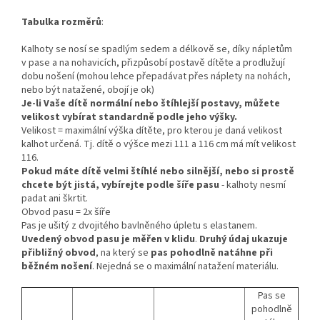
Tabulka rozměrů
:
Kalhoty se nosí se spadlým sedem a délkově se, díky nápletům
v pase a na nohavicích, přizpůsobí postavě dítěte a prodlužují
dobu nošení (mohou lehce přepadávat přes náplety na nohách,
nebo být natažené, obojí je ok)
Je-li Vaše dítě normální nebo štíhlejší postavy, můžete
velikost vybírat standardně podle jeho výšky.
Velikost = maximální výška dítěte, pro kterou je daná velikost
kalhot určená. Tj. dítě o výšce mezi 111 a 116 cm má mít velikost
116.
Pokud máte dítě velmi štíhlé nebo silnější, nebo si prostě
chcete být jistá, vybírejte podle šíře pasu
- kalhoty nesmí
padat ani škrtit.
Obvod pasu = 2x šíře
Pas je ušitý z dvojitého bavlněného úpletu s elastanem.
Uvedený obvod pasu je měřen v klidu
.
Druhý údaj ukazuje
přibližný obvod
, na který se
pas pohodlně natáhne při
běžném nošení
. Nejedná se o maximální natažení materiálu.
Pas se
pohodlně