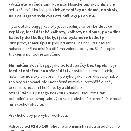
-
Využijete je všude tam, kde jsou klasické tepláky příliš silné
nebo hřejivé. Hodí se jako
lehké tepláky na doma, do školy,
na spaní i jako volnočasové kalhoty pro děti.
Tyto dětské baggy kalhoty jsou ideální jako
tenké dětské
tepláky, letní dětské kalhoty, kalhoty na doma, pohodlné
kalhoty do školky/školy, i jako pyžamové kalhoty.
Díky prodyšnému úpletu jsou příjemné i na noc. Pás netlačí,
nohavice drží na místě a dítě má volnost pohybu. Stačí doplnit
tričkem a pohodlí je zaručeno.
Miminkům
slouží baggy jako
polodupačky bez ťapek
. To je
ideální oblečení na nošení dětí
v nosítkách nebo šátcích,
netáhnou nožičky a nebrání v pohybu, jako např. dupačky nebo
tepláky s ťapkami. Ale i nenošená miminka, obzvlášť v létě,
ocení možnost mít holé nožky a chladit se.
Starší děti
užijí baggy kdekoli a kdykoli. Jsou totiž tak
pohodlné a umožňují takový rozsah pohybu, že je možné je nosit
na jakoukoli aktivitu.
Praktické tipy pro výběr velikosti:
Velikosti
od 62 do 140
- vhodné pro miminka i děti předškolního