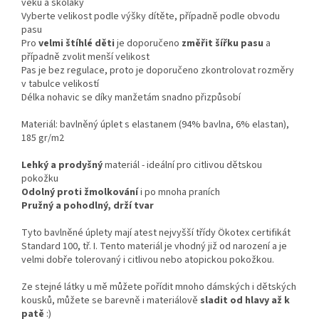
věku a školáky
Vyberte velikost podle výšky dítěte, případně podle obvodu
pasu
Pro
velmi štíhlé děti
je doporučeno
změřit šířku pasu
a
případně zvolit menší velikost
Pas je bez regulace, proto je doporučeno zkontrolovat rozměry
v tabulce velikostí
Délka nohavic se díky manžetám snadno přizpůsobí
Materiál: bavlněný úplet s elastanem (94% bavlna, 6% elastan),
185 gr/m2
Lehký a prodyšný
materiál - ideální pro citlivou dětskou
pokožku
Odolný proti žmolkování
i po mnoha praních
Pružný a pohodlný, drží tvar
Tyto bavlněné úplety mají atest nejvyšší třídy Ökotex certifikát
Standard 100, tř. I. Tento materiál je vhodný již od narození a je
velmi dobře tolerovaný i citlivou nebo atopickou pokožkou.
Ze stejné látky u mě můžete pořídit mnoho dámských i dětských
kousků, můžete se barevně i materiálově
sladit od hlavy až k
patě
:)