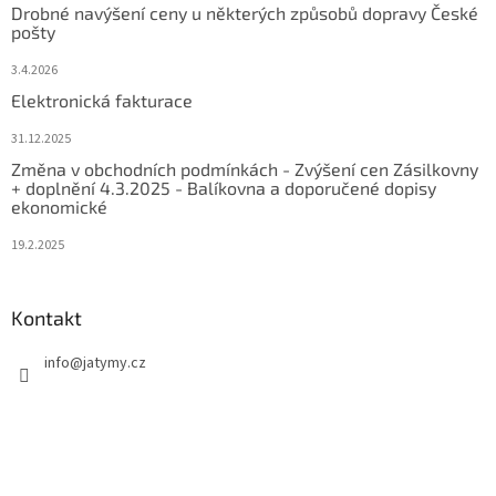
Drobné navýšení ceny u některých způsobů dopravy České
pošty
3.4.2026
Elektronická fakturace
31.12.2025
Změna v obchodních podmínkách - Zvýšení cen Zásilkovny
+ doplnění 4.3.2025 - Balíkovna a doporučené dopisy
ekonomické
19.2.2025
Kontakt
info
@
jatymy.cz