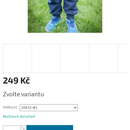
249 Kč
Měrná
Zvolte variantu
cena:
Velikost
Možnosti doručení