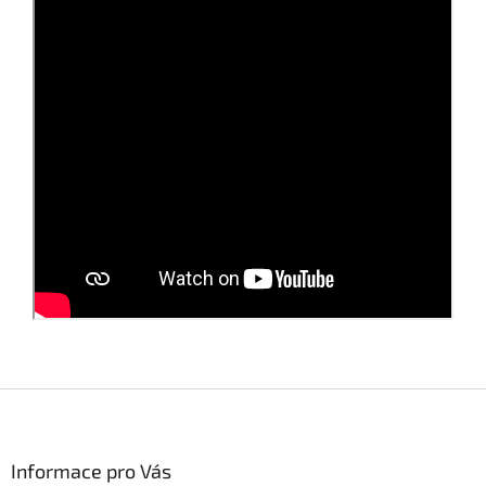
Z
á
p
a
Informace pro Vás