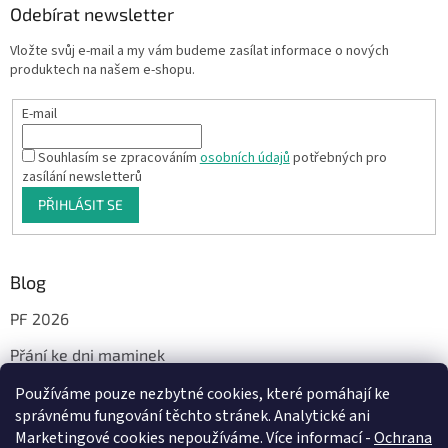
Odebírat newsletter
Vložte svůj e-mail a my vám budeme zasílat informace o nových
produktech na našem e-shopu.
E-mail
Souhlasím se zpracováním
osobních údajů
potřebných pro
zasílání newsletterů
PŘIHLÁSIT SE
Blog
PF 2026
Přání ke dni maminek
Používáme pouze nezbytné cookies, které pomáhají ke
správnému fungování těchto stránek. Analytické ani
Facebook
Marketingové cookies nepoužíváme. Více informací -
Ochrana