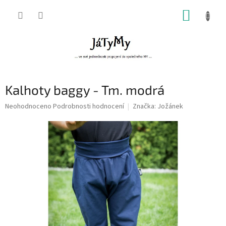
Přejít
NÁKUP
na
obsah
KOŠÍK
Kalhoty baggy - Tm. modrá
Průměrné
Neohodnoceno
Podrobnosti hodnocení
Značka:
Jožánek
hodnocení
produktu
je
0,0
z
5
hvězdiček.