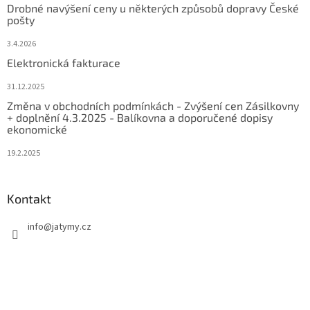
Drobné navýšení ceny u některých způsobů dopravy České
pošty
3.4.2026
Elektronická fakturace
31.12.2025
Změna v obchodních podmínkách - Zvýšení cen Zásilkovny
+ doplnění 4.3.2025 - Balíkovna a doporučené dopisy
ekonomické
19.2.2025
Kontakt
info
@
jatymy.cz