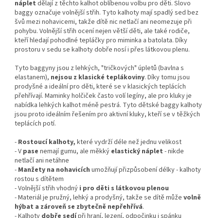
náplet
dělají z těchto kalhot oblíbenou volbu pro děti. Slovo
baggy označuje volnější střih. Tyto kalhoty mají spadlý sed bez
švů mezi nohavicemi, takže dítě nic netlačí ani neomezuje při
pohybu. Volnější střih ocení nejen větší děti, ale také rodiče,
kteří hledají pohodlné tepláčky pro miminka a batolata. Díky
prostoru v sedu se kalhoty dobře nosí i přes látkovou plenu.
Tyto baggyny jsou z lehkých, "tričkových" úpletů (bavlna s
elastanem),
nejsou z klasické teplákoviny
. Díky tomu jsou
prodyšné a ideální pro děti, které se v klasických teplácích
přehřívají. Maminky holčiček často volí legíny, ale pro kluky je
nabídka lehkých kalhot méně pestrá. Tyto dětské baggy kalhoty
jsou proto ideálním řešením pro aktivní kluky, kteří se v těžkých
teplácích potí.
-
Rostoucí kalhoty,
které vydrží déle než jednu velikost
- V
pase
nemají gumu, ale měkký
elastický náplet
- nikde
netlačí ani netáhne
-
Manžety na nohavicích
umožňují přizpůsobení délky - kalhoty
rostou s dítětem
- Volnější střih vhodný
i pro děti s látkovou plenou
- Materiál je pružný, lehký a prodyšný, takže se dítě může
volně
hýbat a zároveň se zbytečně nepřehřívá
.
- Kalhoty
dobře sedí
při hraní, lezení, odpočinku i spánku