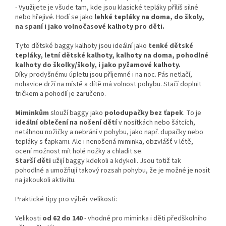
-
Využijete je všude tam, kde jsou klasické tepláky příliš silné
nebo hřejivé. Hodí se jako
lehké tepláky na doma, do školy,
na spaní i jako volnočasové kalhoty pro děti.
Tyto dětské baggy kalhoty jsou ideální jako
tenké dětské
tepláky, letní dětské kalhoty, kalhoty na doma, pohodlné
kalhoty do školky/školy, i jako pyžamové kalhoty.
Díky prodyšnému úpletu jsou příjemné i na noc. Pás netlačí,
nohavice drží na místě a dítě má volnost pohybu. Stačí doplnit
tričkem a pohodlí je zaručeno.
Miminkům
slouží baggy jako
polodupačky bez ťapek
. To je
ideální oblečení na nošení dětí
v nosítkách nebo šátcích,
netáhnou nožičky a nebrání v pohybu, jako např. dupačky nebo
tepláky s ťapkami. Ale i nenošená miminka, obzvlášť v létě,
ocení možnost mít holé nožky a chladit se.
Starší děti
užijí baggy kdekoli a kdykoli. Jsou totiž tak
pohodlné a umožňují takový rozsah pohybu, že je možné je nosit
na jakoukoli aktivitu.
Praktické tipy pro výběr velikosti:
Velikosti
od 62 do 140
- vhodné pro miminka i děti předškolního