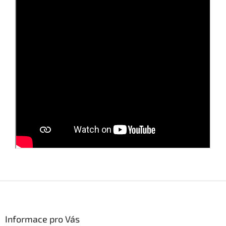
Z
á
p
a
Informace pro Vás