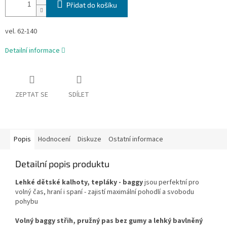
Přidat do košíku
vel. 62-140
Detailní informace
ZEPTAT SE
SDÍLET
Popis
Hodnocení
Diskuze
Ostatní informace
Detailní popis produktu
Lehké dětské kalhoty, tepláky - baggy
jsou perfektní pro
volný čas, hraní i spaní - zajistí maximální pohodlí a svobodu
pohybu
Volný baggy střih, pružný pas bez gumy a lehký bavlněný