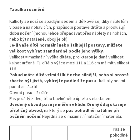
Tabulka rozměrů
:
Kalhoty se nosí se spadlým sedem a délkově se, díky nápletům
v pase a na nohavicích, přizpůsobí postavě dítěte a prodlužují
dobu nošení (mohou lehce přepadávat přes náplety na nohách,
nebo být natažené, obojí je ok)
Je-li Vaše dítě normální nebo štíhlejší postavy, můžete
velikost vybírat standardně podle jeho výšky.
Velikost = maximální výška dítěte, pro kterou je daná velikost
kalhot určená. Tj. dítě o výšce mezi 111 a 116 cm má mít velikost
116.
Pokud máte dítě velmi štíhlé nebo silnější, nebo si prostě
chcete být jistá, vybírejte podle šíře pasu
- kalhoty nesmí
padat ani škrtit.
Obvod pasu = 2x šíře
Pas je ušitý z dvojitého bavlněného úpletu s elastanem.
Uvedený obvod pasu je měřen v klidu
.
Druhý údaj ukazuje
přibližný obvod
, na který se
pas pohodlně natáhne při
běžném nošení
. Nejedná se o maximální natažení materiálu.
Pas se
pohodlně