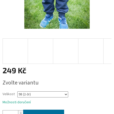
249 Kč
Měrná
Zvolte variantu
cena:
Velikost
Možnosti doručení