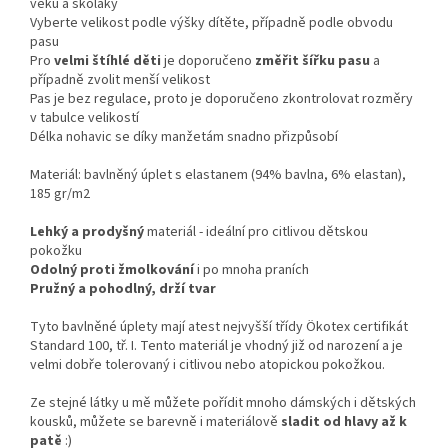
věku a školáky
Vyberte velikost podle výšky dítěte, případně podle obvodu
pasu
Pro
velmi štíhlé děti
je doporučeno
změřit šířku pasu
a
případně zvolit menší velikost
Pas je bez regulace, proto je doporučeno zkontrolovat rozměry
v tabulce velikostí
Délka nohavic se díky manžetám snadno přizpůsobí
Materiál: bavlněný úplet s elastanem (94% bavlna, 6% elastan),
185 gr/m2
Lehký a prodyšný
materiál - ideální pro citlivou dětskou
pokožku
Odolný proti žmolkování
i po mnoha praních
Pružný a pohodlný, drží tvar
Tyto bavlněné úplety mají atest nejvyšší třídy Ökotex certifikát
Standard 100, tř. I. Tento materiál je vhodný již od narození a je
velmi dobře tolerovaný i citlivou nebo atopickou pokožkou.
Ze stejné látky u mě můžete pořídit mnoho dámských i dětských
kousků, můžete se barevně i materiálově
sladit od hlavy až k
patě
:)