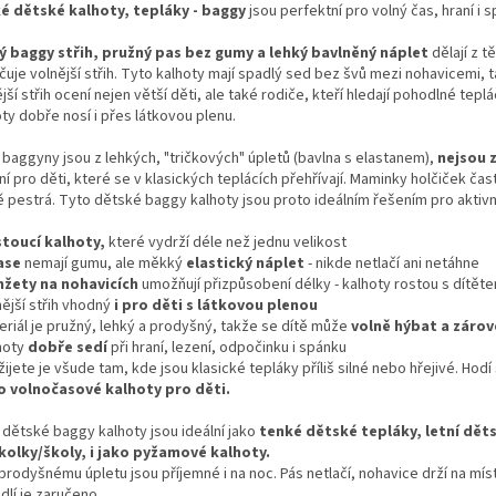
é dětské kalhoty, tepláky - baggy
jsou perfektní pro volný čas, hraní i 
ý baggy střih, pružný pas bez gumy a lehký bavlněný náplet
dělají z 
uje volnější střih. Tyto kalhoty mají spadlý sed bez švů mezi nohavicemi, t
jší střih ocení nejen větší děti, ale také rodiče, kteří hledají pohodlné tep
ty dobře nosí i přes látkovou plenu.
 baggyny jsou z lehkých, "tričkových" úpletů (bavlna s elastanem),
nejsou 
ní pro děti, které se v klasických teplácích přehřívají. Maminky holčiček čast
 pestrá. Tyto dětské baggy kalhoty jsou proto ideálním řešením pro aktivní 
toucí kalhoty,
které vydrží déle než jednu velikost
ase
nemají gumu, ale měkký
elastický náplet
- nikde netlačí ani netáhne
žety na nohavicích
umožňují přizpůsobení délky - kalhoty rostou s dítět
nější střih vhodný
i pro děti s látkovou plenou
eriál je pružný, lehký a prodyšný, takže se dítě může
volně hýbat a zárov
lhoty
dobře sedí
při hraní, lezení, odpočinku i spánku
žijete je všude tam, kde jsou klasické tepláky příliš silné nebo hřejivé. Hodí
ko volnočasové kalhoty pro děti.
 dětské baggy kalhoty jsou ideální jako
tenké dětské tepláky, letní dět
kolky/školy, i jako pyžamové kalhoty.
prodyšnému úpletu jsou příjemné i na noc. Pás netlačí, nohavice drží na mís
dlí je zaručeno.