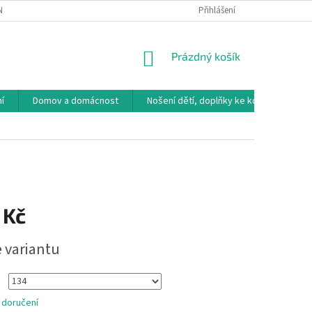
NÁVKA
VRÁCENÍ ZBOŽÍ, VÝMĚNA, REKLAMACE
Přihlášení
DOPRAVA, PLATBY A B
NÁKUPNÍ
Prázdný košík
KOŠÍK
í
Domov a domácnost
Nošení dětí, doplňky ke kočárkům
 Kč
e variantu
 doručení