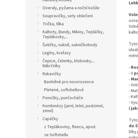
Kabátky/košilky
Lehk
Overaly, pyžama a noční košile
Voln
Soupravičky, sety oblečení
označ
Trička, tílka
Volně
Kalhoty, Bundy, Mikiny, Tepláčky,
kalho
Teplákovky,...
Tyto
Šatičky, sukně, sukničkobody
ideál
Legíny, kraťasy
méně
Čepice, čelenky, klobouky,...
Nákrčníky
-
Ros
- V
p
Rukavičky
-
Man
Bavlněné pro novorozence
- Vol
Pletené, softshellové
- Mat
- Ka
Ponožky, punčocháče
-
Vyu
Kombinézy (jarní, letní, podzimní,
i ja
zimní)
Capáčky
Tyto
do š
z Teplákoviny, fleecu, apod.
Díky 
ze Softshellu
poho