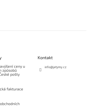
y
Kontakt
avýšení ceny u
info
@
jatymy.cz
h způsobů
České pošty
ická fakturace
obchodních