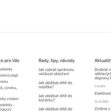
e pro Vás
Rady, tipy, návody
Aktualit
podmínky
Jak vybrat správnou
Drobné n
velikost oblečení
některýc
obních údajů
dopravy 
návka
Jak oblékat dítě do
nosítka?
3.4.2026
ží, výměna,
Elektron
Jak oblékat dítě do
atby a balení
kočárku?
31.12.2025
odmínky -
Změna v 
Jak oblékat dítě do
OUKAZY