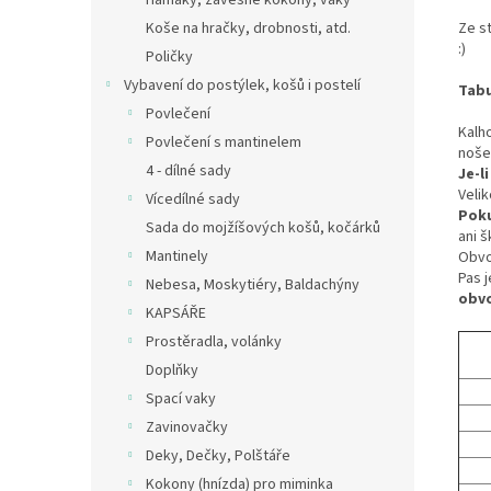
Hamaky, závěsné kokony, vaky
Ze s
Koše na hračky, drobnosti, atd.
:)
Poličky
Vybavení do postýlek, košů i postelí
Tabu
Povlečení
Kalh
Povlečení s mantinelem
noše
4 - dílné sady
Je-l
Velik
Vícedílné sady
Poku
Sada do mojžíšových košů, kočárků
ani šk
Mantinely
Obvo
Pas 
Nebesa, Moskytiéry, Baldachýny
obv
KAPSÁŘE
Prostěradla, volánky
Doplňky
Spací vaky
Zavinovačky
Deky, Dečky, Polštáře
Kokony (hnízda) pro miminka