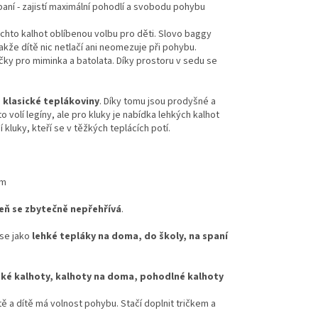
spaní - zajistí maximální pohodlí a svobodu pohybu
těchto kalhot oblíbenou volbu pro děti. Slovo baggy
akže dítě nic netlačí ani neomezuje při pohybu.
láčky pro miminka a batolata. Díky prostoru v sedu se
z klasické teplákoviny
. Díky tomu jsou prodyšné a
o volí legíny, ale pro kluky je nabídka lehkých kalhot
kluky, kteří se v těžkých teplácích potí.
em
eň se zbytečně nepřehřívá
.
 se jako
lehké tepláky na doma, do školy, na spaní
ské kalhoty, kalhoty na doma, pohodlné kalhoty
tě a dítě má volnost pohybu. Stačí doplnit tričkem a