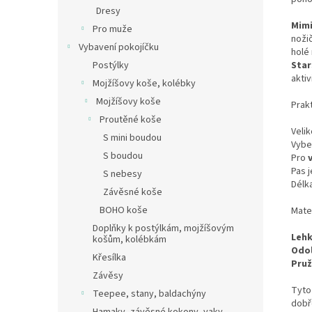
Dresy
Mim
Pro muže
noži
Vybavení pokojíčku
holé 
Star
Postýlky
aktiv
Mojžíšovy koše, kolébky
Mojžíšovy koše
Prakt
Proutěné koše
Velik
S mini boudou
Vybe
S boudou
Pro
Pas 
S nebesy
Délk
Závěsné koše
BOHO koše
Mate
Doplňky k postýlkám, mojžíšovým
Lehk
košům, kolébkám
Odol
Křesílka
Pruž
Závěsy
Tyto 
Teepee, stany, baldachýny
dobř