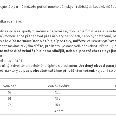
tejné látky u mě můžete pořídit mnoho dámských i dětských kousků, můžet
lka rozměrů
:
oty se nosí se spadlým sedem a délkově se, díky nápletům v pase a na noha
ní (mohou lehce přepadávat přes náplety na nohách, nebo být natažené, obo
i Vaše dítě normální nebo štíhlejší postavy, můžete velikost vybírat
ost = maximální výška dítěte, pro kterou je daná velikost kalhot určená. Tj.
d máte dítě velmi štíhlé nebo silnější, nebo si prostě chcete být jis
rtit.
d pasu = 2x šíře
je ušitý z dvojitého bavlněného úpletu s elastanem.
Uvedený obvod pasu j
od
, na který se
pas pohodlně natáhne při běžném nošení
. Nejedná se o
velikost
celková délka
O
62
41 cm
68
43 cm
74
45 cm
80
47 cm