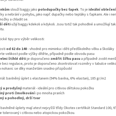
inkům
slouží baggy jako
polodupačky bez ťapek
. To je
ideální oblečení
čky a nebrání v pohybu, jako např. dupačky nebo tepláky s ťapkami. Ale i n
nožky a chladit se.
ší děti
užijí baggy kdekoli a kdykoli. Jsou totiž tak pohodlné a umožňují ta
itu.
ické tipy pro výběr velikosti:
osti
od 62 do 140
- vhodné pro miminka i děti předškolního věku a školáky
rte velikost podle výšky dítěte, případně podle obvodu pasu
velmi štíhlé děti
je doporučeno
změřit šířku pasu
a případně zvolit menš
je bez regulace, proto je doporučeno zkontrolovat rozměry v tabulce veliko
a nohavic se díky manžetám snadno přizpůsobí
riál: bavlněný úplet s elastanem (94% bavlna, 6% elastan), 185 gr/m2
ý a prodyšný
materiál - ideální pro citlivou dětskou pokožku
ný proti žmolkování
i po mnoha praních
ný a pohodlný, drží tvar
bavlněné úplety mají atest nejvyšší třídy Ökotex certifikát Standard 100, tř.
e tolerovaný i citlivou nebo atopickou pokožkou.