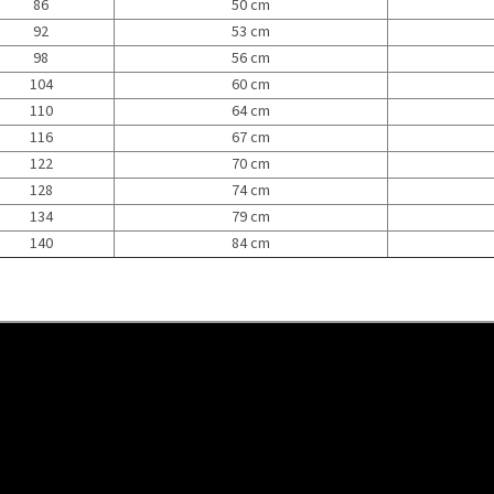
86
50 cm
92
53 cm
98
56 cm
104
60 cm
110
64 cm
116
67 cm
122
70 cm
128
74 cm
134
79 cm
140
84 cm