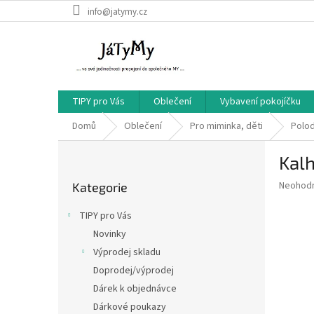
Přejít
info@jatymy.cz
na
obsah
TIPY pro Vás
Oblečení
Vybavení pokojíčku
Domů
Oblečení
Pro miminka, děti
Polo
P
Kal
o
Přeskočit
s
Průměr
Neohod
Kategorie
kategorie
t
hodnoce
r
produkt
TIPY pro Vás
a
je
Novinky
0,0
n
z
Výprodej skladu
n
5
í
Doprodej/výprodej
hvězdič
p
Dárek k objednávce
a
Dárkové poukazy