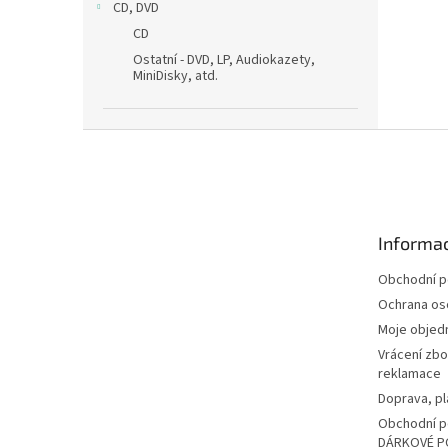
CD, DVD
CD
Ostatní - DVD, LP, Audiokazety,
MiniDisky, atd.
Z
á
p
a
t
Informac
í
Obchodní 
Ochrana os
Moje objed
Vrácení zbo
reklamace
Doprava, pl
Obchodní p
DÁRKOVÉ P