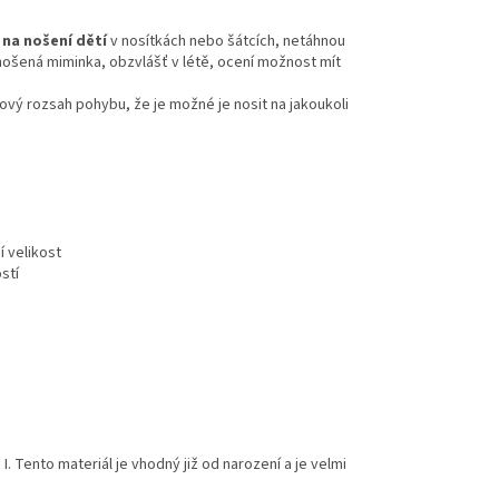
 na nošení dětí
v nosítkách nebo šátcích, netáhnou
enošená miminka, obzvlášť v létě, ocení možnost mít
kový rozsah pohybu, že je možné je nosit na jakoukoli
í velikost
stí
 I. Tento materiál je vhodný již od narození a je velmi