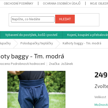
OBCHODNÍ PODMÍNKY
OCHRANA OSOBNÍCH ÚDAJŮ
MOJE OBJED
HLEDAT
Vybavení do postýlek, košů i postelí
Kojení, koupání a přebalován
dupačky
Polodupačky/tepláčky
Kalhoty baggy - Tm. modrá
hoty baggy - Tm. modrá
né
noceno
Podrobnosti hodnocení
Značka:
Jožánek
ní
249
u
Měrná
Zvolt
cena:
ek.
Velikost
Možnosti