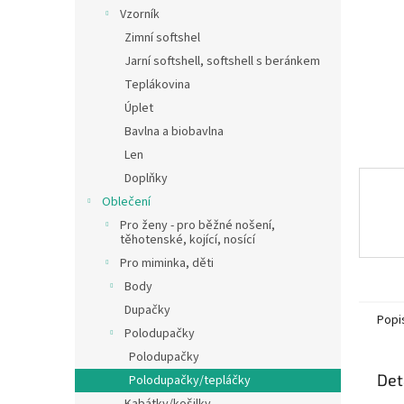
n
Vzorník
e
Zimní softshel
l
Jarní softshell, softshell s beránkem
Teplákovina
Úplet
Bavlna a biobavlna
Len
Doplňky
Oblečení
Pro ženy - pro běžné nošení,
těhotenské, kojící, nosící
Pro miminka, děti
Body
Dupačky
Popi
Polodupačky
Polodupačky
Det
Polodupačky/tepláčky