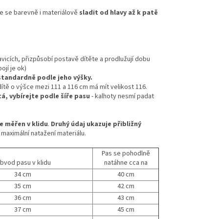
e se barevně i materiálově
sladit od hlavy až k patě
vicích, přizpůsobí postavě dítěte a prodlužují dobu
jí je ok)
 standardně podle jeho výšky.
 dítě o výšce mezi 111 a 116 cm má mít velikost 116.
tá, vybírejte podle šíře pasu
- kalhoty nesmí padat
e měřen v klidu
.
Druhý údaj ukazuje přibližný
 maximální natažení materiálu.
Pas se pohodlně
bvod pasu v klidu
natáhne cca na
34 cm
40 cm
35 cm
42 cm
36 cm
43 cm
37 cm
45 cm