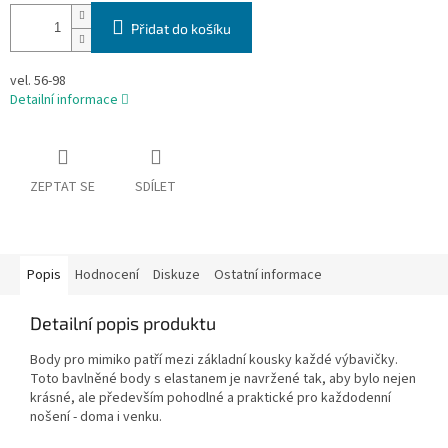
Přidat do košíku
vel. 56-98
Detailní informace
ZEPTAT SE
SDÍLET
Popis
Hodnocení
Diskuze
Ostatní informace
Detailní popis produktu
Body pro mimiko patří mezi základní kousky každé výbavičky.
Toto bavlněné body s elastanem je navržené tak, aby bylo nejen
krásné, ale především pohodlné a praktické pro každodenní
nošení - doma i venku.