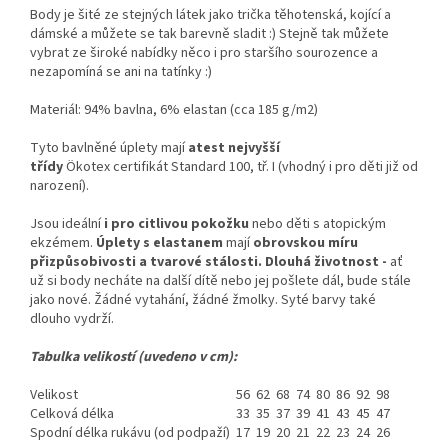
Body je šité ze stejných látek jako trička těhotenská, kojící a
dámské a můžete se tak barevně sladit :) Stejně tak můžete
vybrat ze široké nabídky něco i pro staršího sourozence a
nezapomíná se ani na tatínky :)
Materiál: 94% bavlna, 6% elastan (cca 185 g/m2)
Tyto bavlněné úplety mají
atest nejvyšší
třídy
Ökotex certifikát Standard 100, tř. I (vhodný i pro děti již od
narození).
Jsou ideální
i pro citlivou pokožku
nebo děti s atopickým
ekzémem.
Úplety s elastanem
mají
obrovskou míru
přizpůsobivosti a tvarové stálosti
.
Dlouhá životnost -
ať
už si body necháte na další dítě nebo jej pošlete dál, bude stále
jako nové. Žádné vytahání, žádné žmolky. Syté barvy také
dlouho vydrží.
Tabulka velikostí (uvedeno v cm):
Velikost
56
62
68
74
80
86
92
98
Celková délka
33
35
37
39
41
43
45
47
Spodní délka rukávu (od podpaží)
17
19
20
21
22
23
24
26