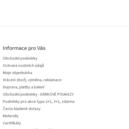
Z
á
p
a
Informace pro Vás
t
Obchodní podmínky
í
Ochrana osobních údajů
Moje objednávka
Vrácení zboží, výměna, reklamace
Doprava, platby a balení
Obchodní podmínky - DÁRKOVÉ POUKAZY
Podmínky pro akce typu 2+1, 3+1, zdarma
Často kladené dotazy
Materiály
Certifikáty