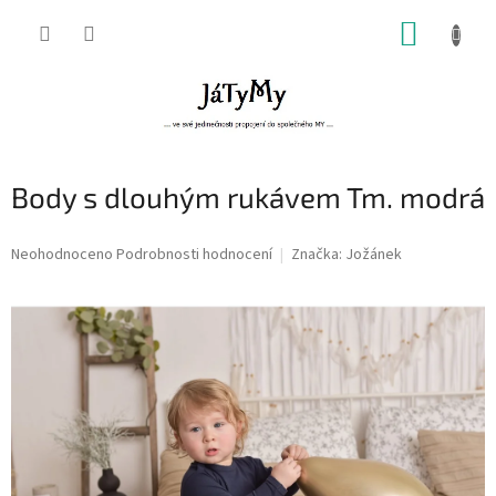
Přejít
NÁKUP
na
obsah
KOŠÍK
Body s dlouhým rukávem Tm. modrá
Průměrné
Neohodnoceno
Podrobnosti hodnocení
Značka:
Jožánek
hodnocení
produktu
je
0,0
z
5
hvězdiček.