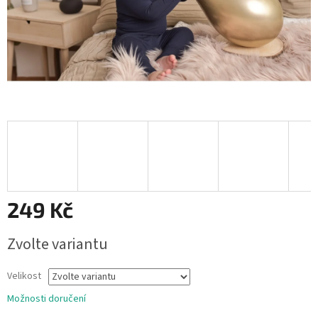
249 Kč
Měrná
Zvolte variantu
cena:
Velikost
Možnosti doručení