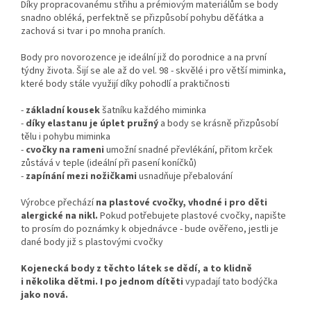
Díky propracovanému střihu a prémiovým materiálům se body
snadno obléká, perfektně se přizpůsobí pohybu děťátka a
zachová si tvar i po mnoha praních.
Body pro novorozence je ideální již do porodnice a na první
týdny života. Šijí se ale až do vel. 98 - skvělé i pro větší miminka,
které body stále využijí díky pohodlí a praktičnosti
-
základní kousek
šatníku každého miminka
-
díky
elastanu je úplet pružný
a body se krásně přizpůsobí
tělu i pohybu miminka
-
cvočky na rameni
umožní snadné převlékání, přitom krček
zůstává v teple (ideální při pasení koníčků)
-
zapínání mezi nožičkami
usnadňuje přebalování
Výrobce přechází
na plastové cvočky, vhodné i pro děti
alergické na nikl.
Pokud potřebujete plastové cvočky, napište
to prosím do poznámky k objednávce - bude ověřeno, jestli je
dané body již s plastovými cvočky
Kojenecká body z těchto látek se dědí, a to klidně
i několika dětmi. I po jednom dítěti
vypadají tato bodýčka
jako nová.