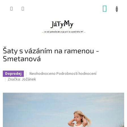
Přejít
NÁKUP
na
obsah
KOŠÍK
Šaty s vázáním na ramenou -
Smetanová
Průměrné
Neohodnoceno
Podrobnosti hodnocení
Doprodej
hodnocení
Značka:
Jožánek
produktu
je
0,0
z
5
hvězdiček.