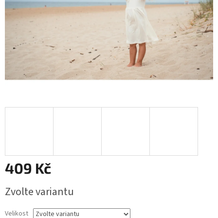
409 Kč
Měrná
Zvolte variantu
cena:
Velikost