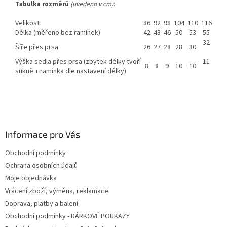
Tabulka rozměrů
(uvedeno v cm)
:
Velikost
86
92
98
104
110
116
Délka (měřeno bez ramínek)
42
43
46
50
53
55
32
Šíře přes prsa
26
27
28
28
30
Výška sedla přes prsa (zbytek délky tvoří
11
8
8
9
10
10
sukně + ramínka dle nastavení délky)
Z
á
p
a
Informace pro Vás
t
Obchodní podmínky
í
Ochrana osobních údajů
Moje objednávka
Vrácení zboží, výměna, reklamace
Doprava, platby a balení
Obchodní podmínky - DÁRKOVÉ POUKAZY