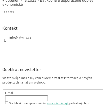
+ doplnění 4.3.2025 - Balíkovna a doporučené dopisy
ekonomické
19.2.2025
Kontakt
info
@
jatymy.cz
Odebírat newsletter
Vložte svůj e-mail a my vám budeme zasílat informace o nových
produktech na našem e-shopu.
E-mail
Souhlasím se zpracováním
osobních údajů
potřebných pro