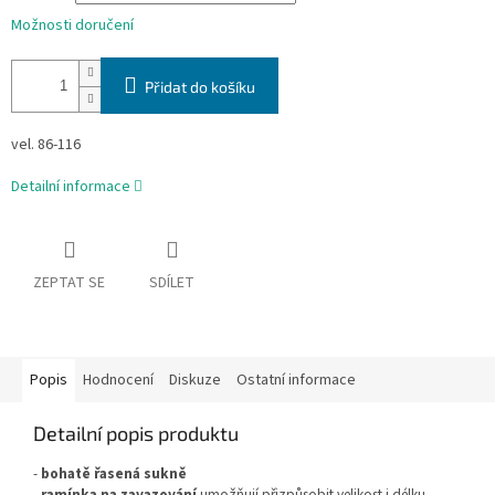
Možnosti doručení
Přidat do košíku
vel. 86-116
Detailní informace
ZEPTAT SE
SDÍLET
Popis
Hodnocení
Diskuze
Ostatní informace
Detailní popis produktu
-
bohatě řasená sukně
-
ramínka na zavazování
umožňují přizpůsobit velikost i délku