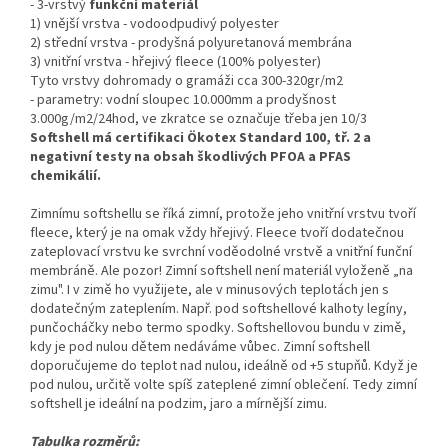
- 3-vrstvý
funkční materiál
1) vnější vrstva - vodoodpudivý polyester
2) střední vrstva - prodyšná polyuretanová membrána
3) vnitřní vrstva - hřejivý fleece (100% polyester)
Tyto vrstvy dohromady o gramáži cca 300-320gr/m2
- parametry: vodní sloupec 10.000mm a prodyšnost
3.000g/m2/24hod, ve zkratce se označuje třeba jen 10/3
Softshell má certifikaci Ökotex Standard 100, tř. 2 a
negativní testy na obsah škodlivých PFOA a PFAS
chemikálií.
Zimnímu softshellu se říká zimní, protože jeho vnitřní vrstvu tvoří
fleece, který je na omak vždy hřejivý. Fleece tvoří dodatečnou
zateplovací vrstvu ke svrchní voděodolné vrstvě a vnitřní funční
membráně. Ale pozor! Zimní softshell není materiál vyloženě „na
zimu". I v zimě ho využijete, ale v minusových teplotách jen s
dodatečným zateplením. Např. pod softshellové kalhoty legíny,
punčocháčky nebo termo spodky. Softshellovou bundu v zimě,
kdy je pod nulou dětem nedáváme vůbec. Zimní softshell
doporučujeme do teplot nad nulou, ideálně od +5 stupňů. Když je
pod nulou, určitě volte spíš zateplené zimní oblečení. Tedy zimní
softshell je ideální na podzim, jaro a mírnější zimu.
Tabulka rozměrů: