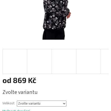
od
869 Kč
Měrná
Zvolte variantu
cena:
Velikost