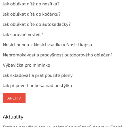
Jak oblékat dítě do nosítka?
Jak oblékat dítě do kočárku?
Jak oblékat dítě do autosedačky?
Jak správně vrstvit?
Nosící bunda x Nosící vsadka x Nosící kapsa
Nepromokavost a prodyšnost outdoorového oblečení
Výbavička pro miminko
Jak skladovat a prát použité pleny
Jak připevnit nebesa nad postýlku
ARCHIV
Aktuality
Drobné navýšení ceny u některých způsobů dopravy České