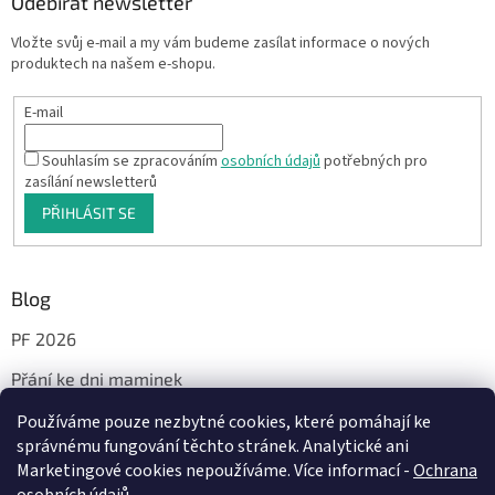
Odebírat newsletter
Vložte svůj e-mail a my vám budeme zasílat informace o nových
produktech na našem e-shopu.
E-mail
Souhlasím se zpracováním
osobních údajů
potřebných pro
zasílání newsletterů
PŘIHLÁSIT SE
Blog
PF 2026
Přání ke dni maminek
Používáme pouze nezbytné cookies, které pomáhají ke
správnému fungování těchto stránek. Analytické ani
Facebook
Marketingové cookies nepoužíváme. Více informací -
Ochrana