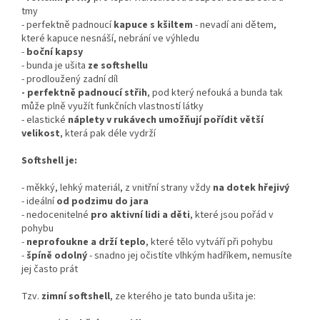
tmy
- perfektně padnoucí
kapuce s kšiltem
- nevadí ani dětem,
které kapuce nesnáší, nebrání ve výhledu
-
boční kapsy
- bunda je ušita
ze softshellu
- prodloužený zadní díl
- perfektně padnoucí střih
, pod který nefouká a bunda tak
může plně využít funkčních vlastností látky
- elastické
náplety v rukávech umožňují pořídit větší
velikost
, která pak déle vydrží
Softshell je:
- měkký, lehký materiál, z vnitřní strany vždy
na dotek hřejivý
- ideální
od podzimu do jara
- nedocenitelné
pro aktivní lidi a děti
, které jsou pořád v
pohybu
-
neprofoukne a drží teplo
, které tělo vytváří při pohybu
-
špíně odolný
- snadno jej očistíte vlhkým hadříkem, nemusíte
jej často prát
Tzv.
zimní softshell
, ze kterého je tato bunda ušita je: