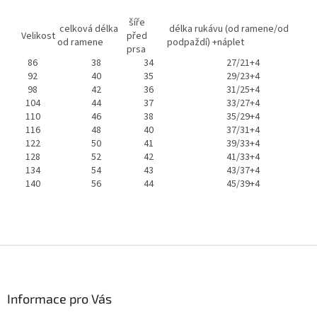
šíře
celková délka
délka rukávu (od ramene/od
Velikost
před
od ramene
podpaždí) +náplet
prsa
86
38
34
27/21+4
92
40
35
29/23+4
98
42
36
31/25+4
104
44
37
33/27+4
110
46
38
35/29+4
116
48
40
37/31+4
122
50
41
39/33+4
128
52
42
41/33+4
134
54
43
43/37+4
140
56
44
45/39+4
Z
á
p
a
Informace pro Vás
t