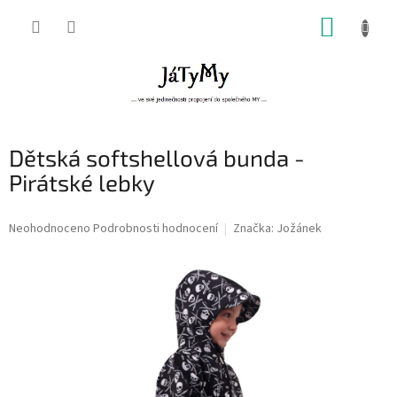
Přejít
NÁKUP
na
obsah
KOŠÍK
Dětská softshellová bunda -
Pirátské lebky
Průměrné
Neohodnoceno
Podrobnosti hodnocení
Značka:
Jožánek
hodnocení
produktu
je
0,0
z
5
hvězdiček.