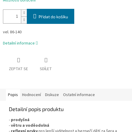
Možnosti doručení
Přidat do košíku
vel. 86-140
Detailní informace
ZEPTAT SE
SDÍLET
Popis
Hodnocení
Diskuze
Ostatní informace
Detailní popis produktu
-
prodyšná
-
větru a voděodolná
-
reflexní prvky
pro lepší viditelnost a bezpečí dětí za šera a