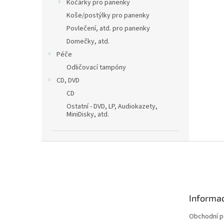
Kočárky pro panenky
Koše/postýlky pro panenky
Povlečení, atd. pro panenky
Domečky, atd.
Péče
Odličovací tampóny
CD, DVD
CD
Ostatní - DVD, LP, Audiokazety,
MiniDisky, atd.
Z
á
p
a
t
Informac
í
Obchodní 