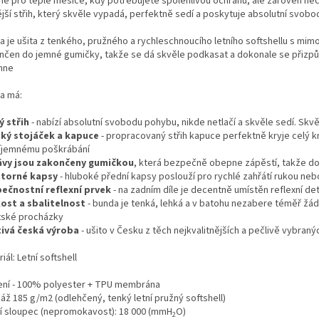
ně pro teplé měsíce, kdy potřebujete spolehlivou ochranu, ale zároveň nech
ější střih, který skvěle vypadá, perfektně sedí a poskytuje absolutní svob
a je ušita z tenkého, pružného a rychleschnoucího letního softshellu s mim
nčen do jemné gumičky, takže se dá skvěle podkasat a dokonale se přizpů
hne
a má:
ý střih
- nabízí absolutní svobodu pohybu, nikde netlačí a skvěle sedí. Sk
ký stojáček a kapuce
- propracovaný střih kapuce perfektně kryje celý kr
íjemnému poškrábání
ávy
jsou zakončeny
gumičkou
, která bezpečně obepne zápěstí, takže do 
torné kapsy
- hluboké přední kapsy poslouží pro rychlé zahřátí rukou ne
ečnostní reflexní prvek
- na zadním díle je decentně umístěn reflexní det
ost a sbalitelnost
- bunda je tenká, lehká a v batohu nezabere téměř žádné m
ské procházky
ivá česká výroba
- ušito v Česku z těch nejkvalitnějších a pečlivě vybraný
iál: Let
ní softshell
ení - 100% polyester + TPU membrána
áž 185 g/m2 (odlehčený, tenký letní pružný softshell)
í sloupec (nepromokavost): 18 000 (mmH
O)
2