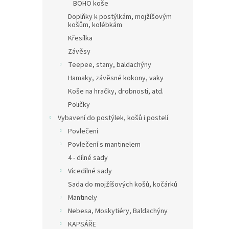
BOHO koše
Doplňky k postýlkám, mojžíšovým
košům, kolébkám
Křesílka
Závěsy
Teepee, stany, baldachýny
Hamaky, závěsné kokony, vaky
Koše na hračky, drobnosti, atd.
Poličky
Vybavení do postýlek, košů i postelí
Povlečení
Povlečení s mantinelem
4 - dílné sady
Vícedílné sady
Sada do mojžíšových košů, kočárků
Mantinely
Nebesa, Moskytiéry, Baldachýny
KAPSÁŘE