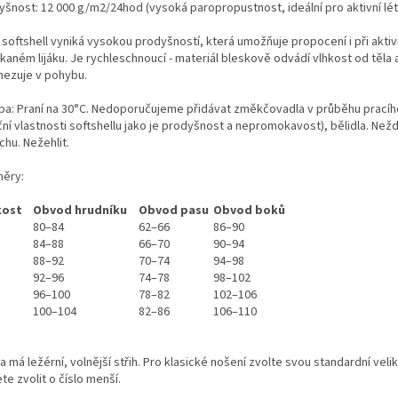
yšnost: 12 000 g/m2/24hod (vysoká paropropustnost, ideální pro aktivní lét
í softshell vyniká vysokou prodyšností, která umožňuje propocení i při akti
kaném lijáku. Je rychleschnoucí - materiál bleskově odvádí vlhkost od těla 
ezuje v pohybu.
ba: Praní na 30°C. Nedoporučujeme přidávat změkčovadla v průběhu pracíh
ní vlastnosti softshellu jako je prodyšnost a nepromokavost), bělidla. Než
chu. Nežehlit.
ěry:
kost
Obvod hrudníku
Obvod pasu
Obvod boků
80–84
62–66
86–90
84–88
66–70
90–94
88–92
70–74
94–98
92–96
74–78
98–102
96–100
78–82
102–106
100–104
82–86
106–110
 má ležérní, volnější střih. Pro klasické nošení zvolte svou standardní veli
te zvolit o číslo menší.