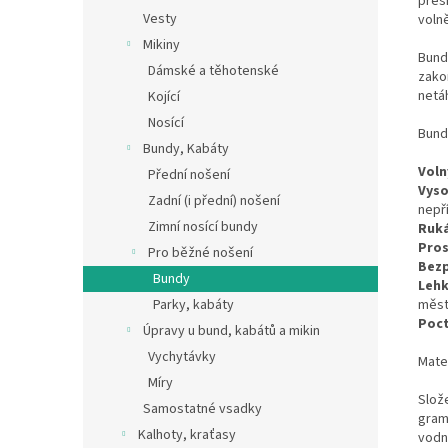
přes
Vesty
voln
Mikiny
Bund
Dámské a těhotenské
zako
netá
Kojící
Nosící
Bund
Bundy, Kabáty
Voln
Přední nošení
Vyso
Zadní (i přední) nošení
nepř
Zimní nosící bundy
Ruk
Pros
Pro běžné nošení
Bezp
Bundy
Lehk
Parky, kabáty
měst
Poct
Úpravy u bund, kabátů a mikin
Vychytávky
Mater
Míry
Slož
Samostatné vsadky
gram
Kalhoty, kraťasy
vodn