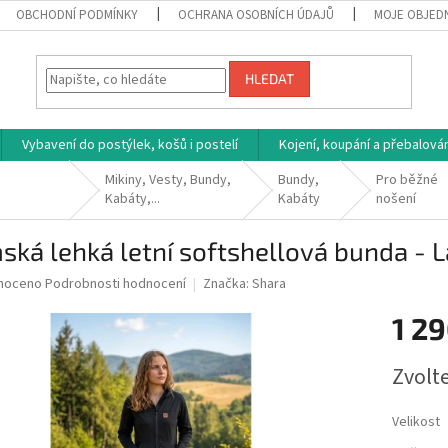
OBCHODNÍ PODMÍNKY
OCHRANA OSOBNÍCH ÚDAJŮ
MOJE OBJED
HLEDAT
Vybavení do postýlek, košů i postelí
Kojení, koupání a přebalován
Mikiny, Vesty, Bundy,
Bundy,
Pro běžné
Kabáty,...
Kabáty
nošení
ká lehká letní softshellová bunda - 
né
noceno
Podrobnosti hodnocení
Značka:
Shara
ní
1 29
u
Měrná
Zvolt
cena:
ek.
Velikost