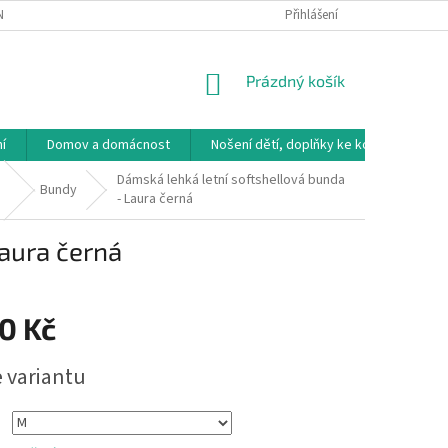
NÁVKA
VRÁCENÍ ZBOŽÍ, VÝMĚNA, REKLAMACE
Přihlášení
DOPRAVA, PLATBY A B
NÁKUPNÍ
Prázdný košík
KOŠÍK
í
Domov a domácnost
Nošení dětí, doplňky ke kočárkům
Dámská lehká letní softshellová bunda
Bundy
- Laura černá
Laura černá
0 Kč
e variantu