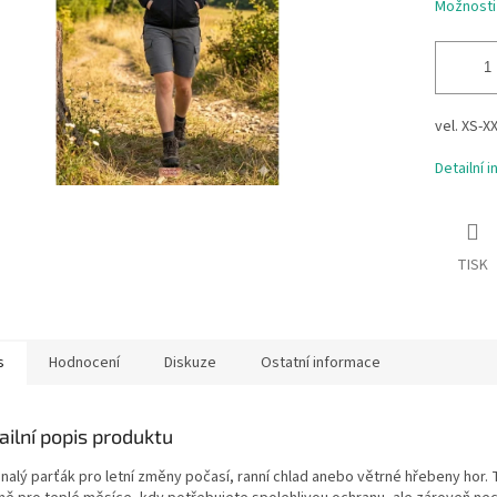
Možnosti
vel. XS-X
Detailní 
TISK
s
Hodnocení
Diskuze
Ostatní informace
ailní popis produktu
nalý parťák pro letní změny počasí, ranní chlad anebo větrné hřebeny hor.