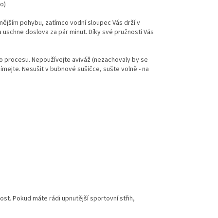
o)
vnějším pohybu, zatímco vodní sloupec Vás drží v
a uschne doslova za pár minut. Díky své pružnosti Vás
o procesu. Nepoužívejte aviváž (nezachovaly by se
dímejte. Nesušit v bubnové sušičce, sušte volně - na
kost. Pokud máte rádi upnutější sportovní střih,