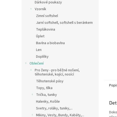
a
Dárkové poukazy
n
Vzorník
e
Zimní softshel
l
Jarní softshell, softshell s beránkem
Teplákovina
Úplet
Bavlna a biobavlna
Len
Doplňky
Oblečení
Pro ženy - pro běžné nošení,
těhotenské, kojící, nosící
Těhotenské pásy
Popi
Topy, tílka
Trička, tuniky
Halenky, Košile
Det
Svetry, roláky, tuniky,...
Doko
Mikiny, Vesty, Bundy, Kabáty,...