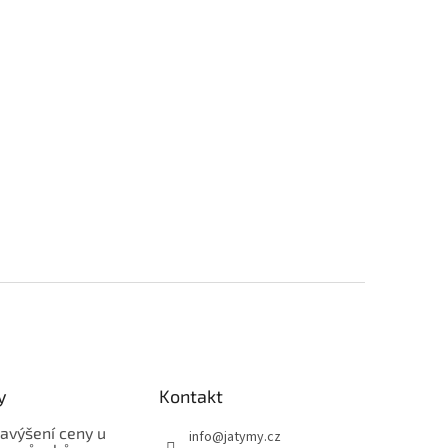
y
Kontakt
avýšení ceny u
info
@
jatymy.cz