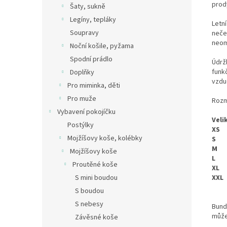
prod
Šaty, sukně
Legíny, tepláky
Letn
Soupravy
neče
neom
Noční košile, pyžama
Spodní prádlo
Údrž
funkč
Doplňky
vzdu
Pro miminka, děti
Pro muže
Rozm
Vybavení pokojíčku
Veli
Postýlky
XS
Mojžíšovy koše, kolébky
S
M
Mojžíšovy koše
L
Proutěné koše
XL
S mini boudou
XXL
S boudou
S nebesy
Bunda
může
Závěsné koše