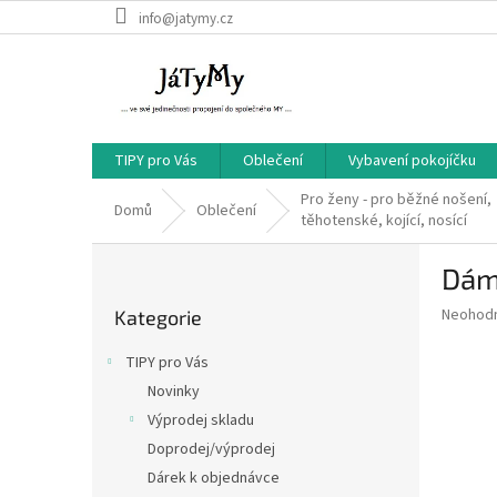
Přejít
info@jatymy.cz
na
obsah
TIPY pro Vás
Oblečení
Vybavení pokojíčku
Pro ženy - pro běžné nošení,
Domů
Oblečení
těhotenské, kojící, nosící
P
Dáms
o
Přeskočit
s
Průměr
Neohod
Kategorie
kategorie
t
hodnoce
r
produkt
TIPY pro Vás
a
je
Novinky
0,0
n
z
Výprodej skladu
n
5
í
Doprodej/výprodej
hvězdič
p
Dárek k objednávce