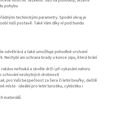
cete nosit nic těžkého. Sází na pohodlný, ležérní
odu pohybu
ořádnými technickými parametry. Spodní okraj je
sobí Vaší postavě. Také Vám díky ní pod bundu
věle odvětrává a také umožňuje pohodlné vrstvení
k. Nechybí ani ochrana brady u konce zipu, která brání
rukávu nefouká a skvěle drží i při vykasání nahoru
bo schování nezbytných drobností
ail, pro Vaši bezpečnost za šera či letní bouřky, deště
ísto - ideální pro letní turistiku, cyklistiku i
ch materiálů