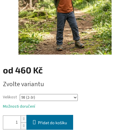
od
460 Kč
Měrná
Zvolte variantu
cena:
Velikost
Možnosti doručení
Přidat do košíku