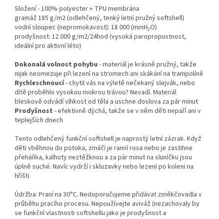
Složení - 100% polyester + TPU membrána
gramáž 185 g/m2 (odlehčený, tenký letní pružný softshell)
vodní sloupec (nepromokavost): 18 000 (mmH
O)
2
prodyšnost: 12 000 g/m2/24hod (vysoká paropropustnost,
ideální pro aktivní léto)
Dokonalá volnost pohybu
- materiál je krásně pružný, takže
nijak neomezuje při lezení na stromech ani skákání na trampolíně
Rychleschnoucí
- chytil vás na výletě nečekaný slejvák, nebo
dítě proběhlo vysokou mokrou trávou? Nevadí. Materiál
bleskově odvádí vlhkost od těla a uschne doslova za pár minut
Prodyšnost
- efektivně dýchá, takže se v něm děti nepaří ani v
teplejších dnech
Tento odlehčený funkční softshell je naprostý letní zázrak. Když
děti vběhnou do potoka, zmáčí je ranní rosa nebo je zastihne
přeháňka, kalhoty neztěžknou a za pár minut na sluníčku jsou
úplně suché. Navíc vydrží i skluzavky nebo lezení po koleni na
hřišti
Údržba: Praní na 30°C. Nedoporučujeme přidávat změkčovadla v
průběhu pracího procesu. Nepoužívejte aviváž (nezachovaly by
se funkční vlastnosti softshellu jako je prodyšnost a