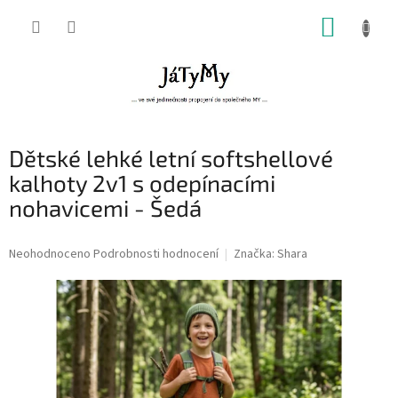
Přejít
NÁKUP
na
obsah
KOŠÍK
Dětské lehké letní softshellové
kalhoty 2v1 s odepínacími
nohavicemi - Šedá
Průměrné
Neohodnoceno
Podrobnosti hodnocení
Značka:
Shara
hodnocení
produktu
je
0,0
z
5
hvězdiček.