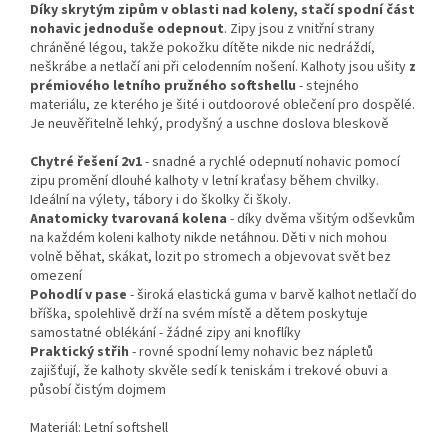
Díky skrytým zipům v oblasti nad koleny, stačí spodní část
nohavic jednoduše odepnout
. Zipy jsou z vnitřní strany
chráněné légou, takže pokožku dítěte nikde nic nedráždí,
neškrábe a netlačí ani při celodenním nošení. Kalhoty jsou ušity
z
prémiového letního pružného softshellu
- stejného
materiálu, ze kterého je šité i outdoorové oblečení pro dospělé.
Je neuvěřitelně lehký, prodyšný a uschne doslova bleskově
Chytré řešení 2v1
- snadné a rychlé odepnutí nohavic pomocí
zipu promění dlouhé kalhoty v letní kraťasy během chvilky.
Ideální na výlety, tábory i do školky či školy.
Anatomicky tvarovaná kolena
- díky dvěma všitým odševkům
na každém koleni kalhoty nikde netáhnou. Děti v nich mohou
volně běhat, skákat, lozit po stromech a objevovat svět bez
omezení
Pohodlí v pase
- široká elastická guma v barvě kalhot netlačí do
bříška, spolehlivě drží na svém místě a dětem poskytuje
samostatné oblékání - žádné zipy ani knoflíky
Praktický střih
- rovné spodní lemy nohavic bez nápletů
zajišťují, že kalhoty skvěle sedí k teniskám i trekové obuvi a
působí čistým dojmem
Materiál:
Letní softshell