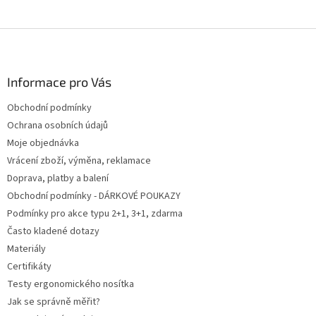
Z
á
p
a
Informace pro Vás
t
Obchodní podmínky
í
Ochrana osobních údajů
Moje objednávka
Vrácení zboží, výměna, reklamace
Doprava, platby a balení
Obchodní podmínky - DÁRKOVÉ POUKAZY
Podmínky pro akce typu 2+1, 3+1, zdarma
Často kladené dotazy
Materiály
Certifikáty
Testy ergonomického nosítka
Jak se správně měřit?