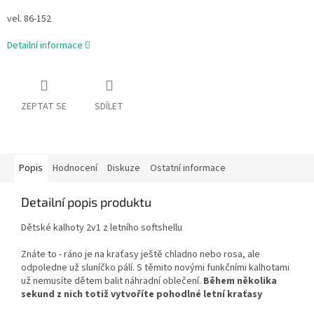
vel. 86-152
Detailní informace
ZEPTAT SE
SDÍLET
Popis
Hodnocení
Diskuze
Ostatní informace
Detailní popis produktu
Dětské kalhoty 2v1 z letního softshellu
Znáte to - ráno je na kraťasy ještě chladno nebo rosa, ale
odpoledne už sluníčko pálí. S těmito novými funkčními kalhotami
už nemusíte dětem balit náhradní oblečení.
Během několika
sekund z nich totiž vytvoříte pohodlné letní kraťasy