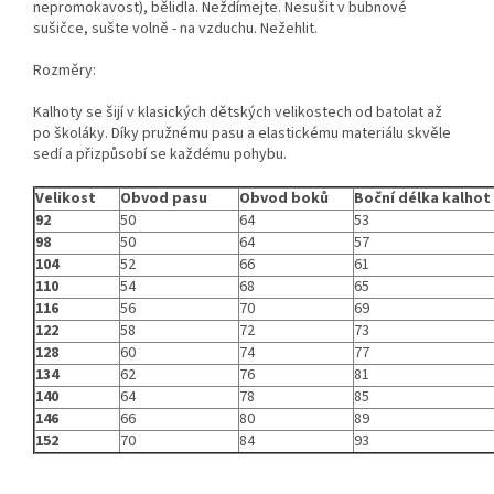
nepromokavost), bělidla. Neždímejte. Nesušit v bubnové
sušičce, sušte volně - na vzduchu. Nežehlit.
Rozměry:
Kalhoty se šijí v klasických dětských velikostech od batolat až
po školáky. Díky pružnému pasu a elastickému materiálu skvěle
sedí a přizpůsobí se každému pohybu.
Velikost
Obvod pasu
Obvod boků
Boční délka kalhot
92
50
64
53
98
50
64
57
104
52
66
61
110
54
68
65
116
56
70
69
122
58
72
73
128
60
74
77
134
62
76
81
140
64
78
85
146
66
80
89
152
70
84
93