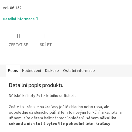
vel. 86-152
Detailní informace
ZEPTAT SE
SDÍLET
Popis
Hodnocení
Diskuze
Ostatní informace
Detailní popis produktu
Dětské kalhoty 2v1 z letního softshellu
Znáte to - ráno je na kraťasy ještě chladno nebo rosa, ale
odpoledne už sluníčko pálí. S těmito novými funkčními kalhotami
už nemusíte dětem balit náhradní oblečení.
Během několika
sekund z nich totiž vytvoříte pohodlné letní kraťasy