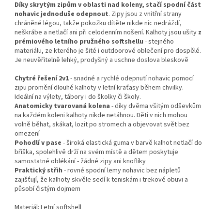
Díky skrytým zipům v oblasti nad koleny, stačí spodní část
nohavic jednoduše odepnout
. Zipy jsou z vnitřní strany
chráněné légou, takže pokožku dítěte nikde nic nedráždí,
neškrábe a netlačí ani při celodenním nošení. Kalhoty jsou ušity
z
prémiového letního pružného softshellu
- stejného
materiálu, ze kterého je šité i outdoorové oblečení pro dospělé.
Je neuvěřitelně lehký, prodyšný a uschne doslova bleskově
Chytré řešení 2v1
- snadné a rychlé odepnutí nohavic pomocí
zipu promění dlouhé kalhoty v letní kraťasy během chvilky.
Ideální na výlety, tábory i do školky či školy.
Anatomicky tvarovaná kolena
- díky dvěma všitým odševkům
na každém koleni kalhoty nikde netáhnou. Děti v nich mohou
volně běhat, skákat, lozit po stromech a objevovat svět bez
omezení
Pohodlí v pase
- široká elastická guma v barvě kalhot netlačí do
bříška, spolehlivě drží na svém místě a dětem poskytuje
samostatné oblékání - žádné zipy ani knoflíky
Praktický střih
- rovné spodní lemy nohavic bez nápletů
zajišťují, že kalhoty skvěle sedí k teniskám i trekové obuvi a
působí čistým dojmem
Materiál:
Letní softshell