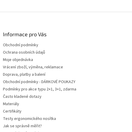
Z
á
p
a
Informace pro Vás
t
Obchodní podmínky
í
Ochrana osobních údajů
Moje objednávka
Vrácení zboží, výměna, reklamace
Doprava, platby a balení
Obchodní podmínky - DÁRKOVÉ POUKAZY
Podmínky pro akce typu 2+1, 3+1, zdarma
Často kladené dotazy
Materiály
Certifikáty
Testy ergonomického nosítka
Jak se správně měřit?