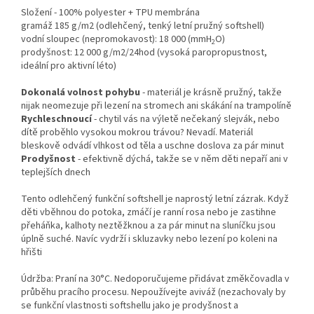
Složení - 100% polyester + TPU membrána
gramáž 185 g/m2 (odlehčený, tenký letní pružný softshell)
vodní sloupec (nepromokavost): 18 000 (mmH
O)
2
prodyšnost: 12 000 g/m2/24hod (vysoká paropropustnost,
ideální pro aktivní léto)
Dokonalá volnost pohybu
- materiál je krásně pružný, takže
nijak neomezuje při lezení na stromech ani skákání na trampolíně
Rychleschnoucí
- chytil vás na výletě nečekaný slejvák, nebo
dítě proběhlo vysokou mokrou trávou? Nevadí. Materiál
bleskově odvádí vlhkost od těla a uschne doslova za pár minut
Prodyšnost
- efektivně dýchá, takže se v něm děti nepaří ani v
teplejších dnech
Tento odlehčený funkční softshell je naprostý letní zázrak. Když
děti vběhnou do potoka, zmáčí je ranní rosa nebo je zastihne
přeháňka, kalhoty neztěžknou a za pár minut na sluníčku jsou
úplně suché. Navíc vydrží i skluzavky nebo lezení po koleni na
hřišti
Údržba: Praní na 30°C. Nedoporučujeme přidávat změkčovadla v
průběhu pracího procesu. Nepoužívejte aviváž (nezachovaly by
se funkční vlastnosti softshellu jako je prodyšnost a