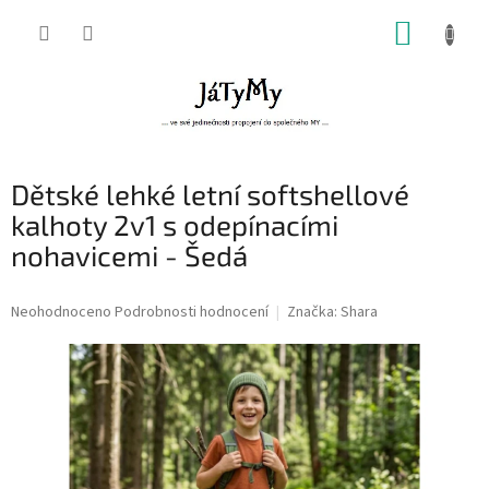
Přejít
NÁKUP
na
obsah
KOŠÍK
Dětské lehké letní softshellové
kalhoty 2v1 s odepínacími
nohavicemi - Šedá
Průměrné
Neohodnoceno
Podrobnosti hodnocení
Značka:
Shara
hodnocení
produktu
je
0,0
z
5
hvězdiček.