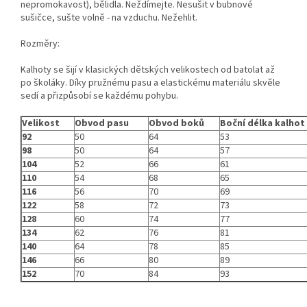
nepromokavost), bělidla. Neždímejte. Nesušit v bubnové
sušičce, sušte volně - na vzduchu. Nežehlit.
Rozměry:
Kalhoty se šijí v klasických dětských velikostech od batolat až
po školáky. Díky pružnému pasu a elastickému materiálu skvěle
sedí a přizpůsobí se každému pohybu.
Velikost
Obvod pasu
Obvod boků
Boční délka kalhot
92
50
64
53
98
50
64
57
104
52
66
61
110
54
68
65
116
56
70
69
122
58
72
73
128
60
74
77
134
62
76
81
140
64
78
85
146
66
80
89
152
70
84
93