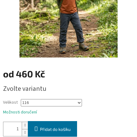
od
460 Kč
Měrná
Zvolte variantu
cena:
Velikost
Možnosti doručení
Přidat do košíku