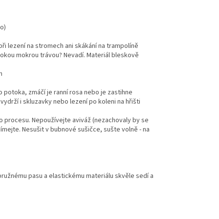
o)
při lezení na stromech ani skákání na trampolíně
ysokou mokrou trávou? Nevadí. Materiál bleskově
h
o potoka, zmáčí je ranní rosa nebo je zastihne
ydrží i skluzavky nebo lezení po koleni na hřišti
o procesu. Nepoužívejte aviváž (nezachovaly by se
dímejte. Nesušit v bubnové sušičce, sušte volně - na
y pružnému pasu a elastickému materiálu skvěle sedí a