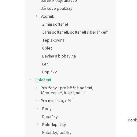
Dárek k objednávce
5
a
Dárkové poukazy
hvězdič
n
Vzorník
e
Zimní softshel
l
Jarní softshell, softshell s beránkem
Teplákovina
Úplet
Bavlna a biobavlna
Len
Doplňky
Oblečení
Pro ženy - pro běžné nošení,
těhotenské, kojící, nosící
Pro miminka, děti
Body
Dupačky
Popi
Polodupačky
Kabátky/košilky