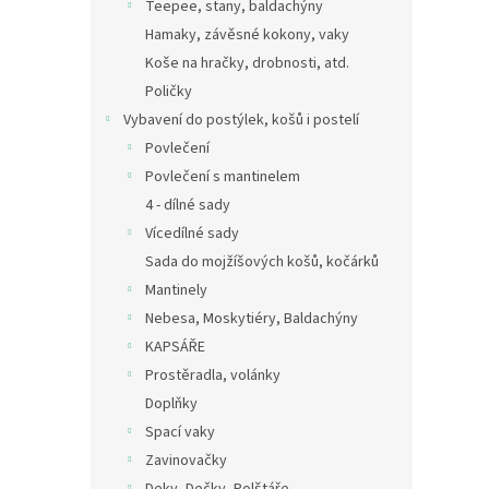
Teepee, stany, baldachýny
Hamaky, závěsné kokony, vaky
Koše na hračky, drobnosti, atd.
Poličky
Vybavení do postýlek, košů i postelí
Povlečení
Povlečení s mantinelem
4 - dílné sady
Vícedílné sady
Sada do mojžíšových košů, kočárků
Mantinely
Nebesa, Moskytiéry, Baldachýny
KAPSÁŘE
Prostěradla, volánky
Doplňky
Spací vaky
Zavinovačky