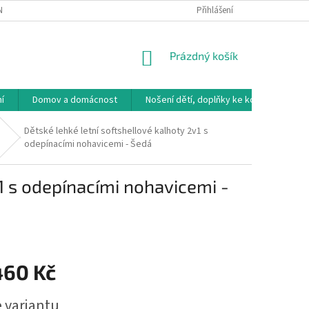
NÁVKA
VRÁCENÍ ZBOŽÍ, VÝMĚNA, REKLAMACE
Přihlášení
DOPRAVA, PLATBY A B
NÁKUPNÍ
Prázdný košík
KOŠÍK
í
Domov a domácnost
Nošení dětí, doplňky ke kočárkům
Dětské lehké letní softshellové kalhoty 2v1 s
odepínacími nohavicemi - Šedá
1 s odepínacími nohavicemi -
460 Kč
e variantu