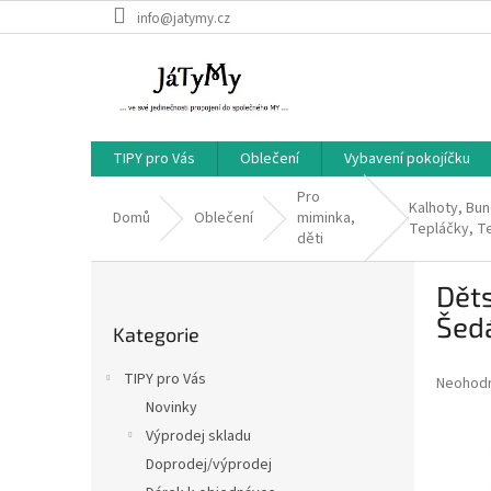
Přejít
info@jatymy.cz
na
obsah
TIPY pro Vás
Oblečení
Vybavení pokojíčku
Pro
Kalhoty, Bun
Domů
Oblečení
miminka,
Tepláčky, Te
děti
P
Děts
o
Přeskočit
s
Šed
Kategorie
kategorie
t
r
TIPY pro Vás
Průměr
Neohod
a
hodnoce
Novinky
n
produkt
Výprodej skladu
n
je
í
Doprodej/výprodej
0,0
z
p