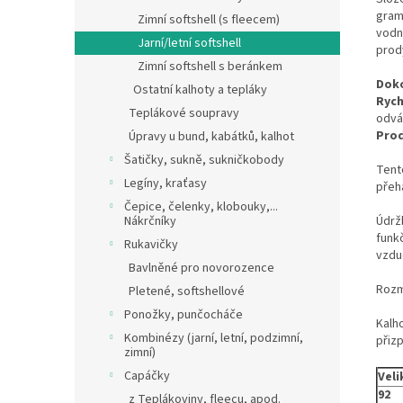
gram
Zimní softshell (s fleecem)
vodn
Jarní/letní softshell
prod
Zimní softshell s beránkem
Doko
Ostatní kalhoty a tepláky
Rych
Teplákové soupravy
odvá
Pro
Úpravy u bund, kabátků, kalhot
Šatičky, sukně, sukničkobody
Tento
Legíny, kraťasy
přehá
Čepice, čelenky, klobouky,...
Nákrčníky
Údrž
funkč
Rukavičky
vzdu
Bavlněné pro novorozence
Rozm
Pletené, softshellové
Ponožky, punčocháče
Kalho
Kombinézy (jarní, letní, podzimní,
přiz
zimní)
Capáčky
Veli
92
z Teplákoviny, fleecu, apod.