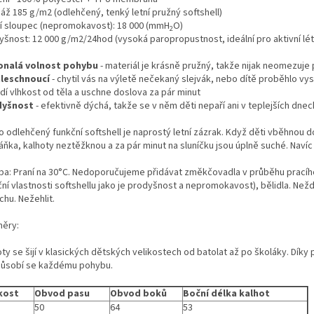
áž 185 g/m2 (odlehčený, tenký letní pružný softshell)
í sloupec (nepromokavost): 18 000 (mmH
O)
2
yšnost: 12 000 g/m2/24hod (vysoká paropropustnost, ideální pro aktivní lét
nalá volnost pohybu
- materiál je krásně pružný, takže nijak neomezuje 
leschnoucí
- chytil vás na výletě nečekaný slejvák, nebo dítě proběhlo v
dí vlhkost od těla a uschne doslova za pár minut
dyšnost
- efektivně dýchá, takže se v něm děti nepaří ani v teplejších dnec
 odlehčený funkční softshell je naprostý letní zázrak. Když děti vběhnou d
ňka, kalhoty neztěžknou a za pár minut na sluníčku jsou úplně suché. Navíc v
ba: Praní na 30°C. Nedoporučujeme přidávat změkčovadla v průběhu pracíh
ní vlastnosti softshellu jako je prodyšnost a nepromokavost), bělidla. Než
chu. Nežehlit.
ěry:
ty se šijí v klasických dětských velikostech od batolat až po školáky. Dík
působí se každému pohybu.
kost
Obvod pasu
Obvod boků
Boční délka kalhot
50
64
53