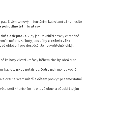
o pálí. S těmito novými funkčními kalhotami už nemusíte
e pohodlné letní kraťasy
dnoduše odepnout
. Zipy jsou z vnitřní strany chráněné
enním nošení. Kalhoty jsou ušity
z prémiového
rové oblečení pro dospělé. Je neuvěřitelně lehký,
é kalhoty v letní kraťasy během chvilky. Ideální na
i kalhoty nikde netáhnou. Děti v nich mohou volně
ehlivě drží na svém místě a dětem poskytuje samostatné
kvěle sedí k teniskám i trekové obuvi a působí čistým