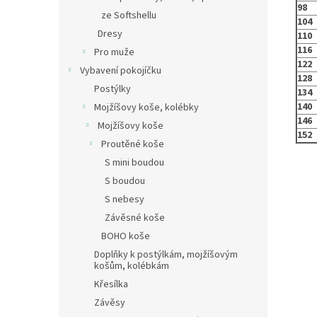
98
ze Softshellu
104
Dresy
110
116
Pro muže
122
Vybavení pokojíčku
128
Postýlky
134
140
Mojžíšovy koše, kolébky
146
Mojžíšovy koše
152
Proutěné koše
S mini boudou
S boudou
S nebesy
Závěsné koše
BOHO koše
Doplňky k postýlkám, mojžíšovým
košům, kolébkám
Křesílka
Závěsy