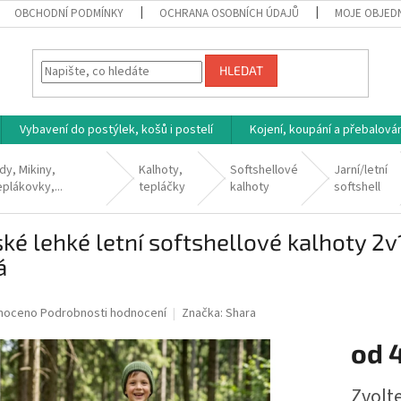
OBCHODNÍ PODMÍNKY
OCHRANA OSOBNÍCH ÚDAJŮ
MOJE OBJED
HLEDAT
Vybavení do postýlek, košů i postelí
Kojení, koupání a přebalován
dy, Mikiny,
Kalhoty,
Softshellové
Jarní/letní
plákovky,...
tepláčky
kalhoty
softshell
ké lehké letní softshellové kalhoty 2v
á
né
noceno
Podrobnosti hodnocení
Značka:
Shara
ní
od
u
Měrná
Zvolt
cena: