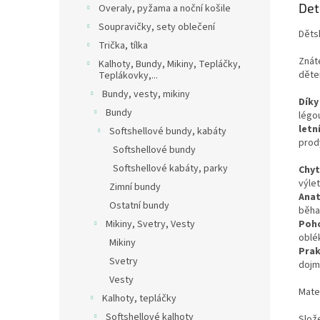
Det
Overaly, pyžama a noční košile
Soupravičky, sety oblečení
Dětsk
Trička, tílka
Znáte
Kalhoty, Bundy, Mikiny, Tepláčky,
děte
Teplákovky,...
Bundy, vesty, mikiny
Díky
Bundy
légou
letn
Softshellové bundy, kabáty
prod
Softshellové bundy
Softshellové kabáty, parky
Chyt
výlet
Zimní bundy
Anat
Ostatní bundy
běha
Mikiny, Svetry, Vesty
Poho
oblék
Mikiny
Prak
Svetry
doj
Vesty
Mater
Kalhoty, tepláčky
Softshellové kalhoty
Slož