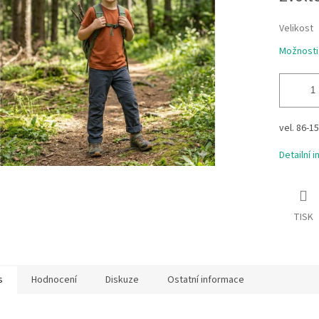
ek.
Velikost
Možnosti
vel. 86-1
Detailní 
TISK
s
Hodnocení
Diskuze
Ostatní informace