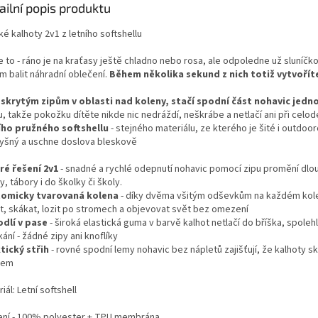
ailní popis produktu
é kalhoty 2v1 z letního softshellu
 to - ráno je na kraťasy ještě chladno nebo rosa, ale odpoledne už sluníčk
m balit náhradní oblečení.
Během několika sekund z nich totiž vytvořít
 skrytým zipům v oblasti nad koleny, stačí spodní část nohavic je
, takže pokožku dítěte nikde nic nedráždí, neškrábe a netlačí ani při celod
ího pružného softshellu
- stejného materiálu, ze kterého je šité i outdoo
yšný a uschne doslova bleskově
ré řešení 2v1
- snadné a rychlé odepnutí nohavic pomocí zipu promění dlouh
y, tábory i do školky či školy.
omicky tvarovaná kolena
- díky dvěma všitým odševkům na každém kolen
t, skákat, lozit po stromech a objevovat svět bez omezení
dlí v pase
- široká elastická guma v barvě kalhot netlačí do bříška, spol
ání - žádné zipy ani knoflíky
tický střih
- rovné spodní lemy nohavic bez nápletů zajišťují, že kalhoty s
mem
iál:
Letní softshell
ení - 100% polyester + TPU membrána