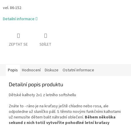
vel. 86-152
Detailní informace
ZEPTAT SE
SDÍLET
Popis
Hodnocení
Diskuze
Ostatní informace
Detailní popis produktu
Dětské kalhoty 2v1 z letního softshellu
Znáte to - ráno je na kraťasy ještě chladno nebo rosa, ale
odpoledne už sluníčko pálí. S těmito novými funkčními kalhotami
už nemusíte dětem balit náhradní oblečení.
Během několika
sekund z nich totiž vytvoříte pohodlné letní kraťasy