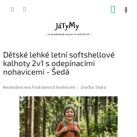
Přejít
NÁKUP
na
obsah
KOŠÍK
Dětské lehké letní softshellové
kalhoty 2v1 s odepínacími
nohavicemi - Šedá
Průměrné
Neohodnoceno
Podrobnosti hodnocení
Značka:
Shara
hodnocení
produktu
je
0,0
z
5
hvězdiček.