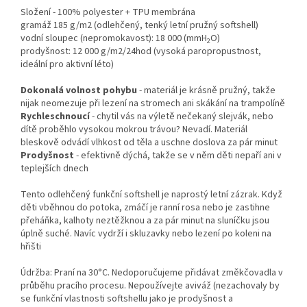
Složení - 100% polyester + TPU membrána
gramáž 185 g/m2 (odlehčený, tenký letní pružný softshell)
vodní sloupec (nepromokavost): 18 000 (mmH
O)
2
prodyšnost: 12 000 g/m2/24hod (vysoká paropropustnost,
ideální pro aktivní léto)
Dokonalá volnost pohybu
- materiál je krásně pružný, takže
nijak neomezuje při lezení na stromech ani skákání na trampolíně
Rychleschnoucí
- chytil vás na výletě nečekaný slejvák, nebo
dítě proběhlo vysokou mokrou trávou? Nevadí. Materiál
bleskově odvádí vlhkost od těla a uschne doslova za pár minut
Prodyšnost
- efektivně dýchá, takže se v něm děti nepaří ani v
teplejších dnech
Tento odlehčený funkční softshell je naprostý letní zázrak. Když
děti vběhnou do potoka, zmáčí je ranní rosa nebo je zastihne
přeháňka, kalhoty neztěžknou a za pár minut na sluníčku jsou
úplně suché. Navíc vydrží i skluzavky nebo lezení po koleni na
hřišti
Údržba: Praní na 30°C. Nedoporučujeme přidávat změkčovadla v
průběhu pracího procesu. Nepoužívejte aviváž (nezachovaly by
se funkční vlastnosti softshellu jako je prodyšnost a