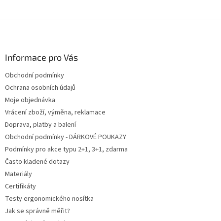
Z
á
p
a
Informace pro Vás
t
Obchodní podmínky
í
Ochrana osobních údajů
Moje objednávka
Vrácení zboží, výměna, reklamace
Doprava, platby a balení
Obchodní podmínky - DÁRKOVÉ POUKAZY
Podmínky pro akce typu 2+1, 3+1, zdarma
Často kladené dotazy
Materiály
Certifikáty
Testy ergonomického nosítka
Jak se správně měřit?