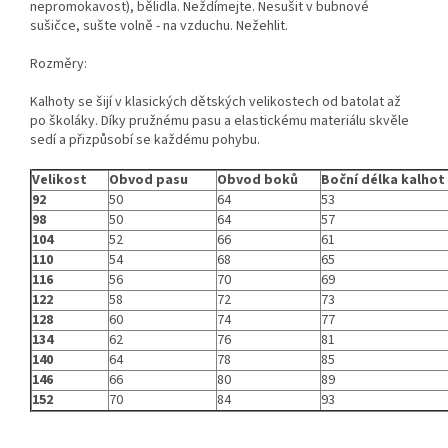
nepromokavost), bělidla. Neždímejte. Nesušit v bubnové
sušičce, sušte volně - na vzduchu. Nežehlit.
Rozměry:
Kalhoty se šijí v klasických dětských velikostech od batolat až
po školáky. Díky pružnému pasu a elastickému materiálu skvěle
sedí a přizpůsobí se každému pohybu.
Velikost
Obvod pasu
Obvod boků
Boční délka kalhot
92
50
64
53
98
50
64
57
104
52
66
61
110
54
68
65
116
56
70
69
122
58
72
73
128
60
74
77
134
62
76
81
140
64
78
85
146
66
80
89
152
70
84
93