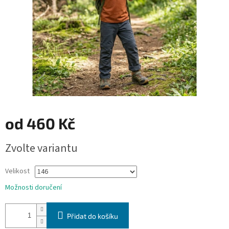
od
460 Kč
Měrná
Zvolte variantu
cena:
Velikost
Možnosti doručení
Přidat do košíku