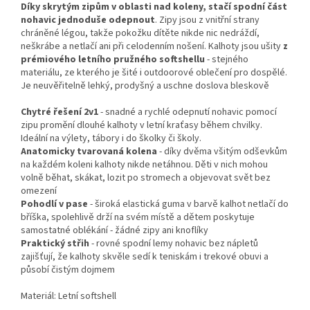
Díky skrytým zipům v oblasti nad koleny, stačí spodní část
nohavic jednoduše odepnout
. Zipy jsou z vnitřní strany
chráněné légou, takže pokožku dítěte nikde nic nedráždí,
neškrábe a netlačí ani při celodenním nošení. Kalhoty jsou ušity
z
prémiového letního pružného softshellu
- stejného
materiálu, ze kterého je šité i outdoorové oblečení pro dospělé.
Je neuvěřitelně lehký, prodyšný a uschne doslova bleskově
Chytré řešení 2v1
- snadné a rychlé odepnutí nohavic pomocí
zipu promění dlouhé kalhoty v letní kraťasy během chvilky.
Ideální na výlety, tábory i do školky či školy.
Anatomicky tvarovaná kolena
- díky dvěma všitým odševkům
na každém koleni kalhoty nikde netáhnou. Děti v nich mohou
volně běhat, skákat, lozit po stromech a objevovat svět bez
omezení
Pohodlí v pase
- široká elastická guma v barvě kalhot netlačí do
bříška, spolehlivě drží na svém místě a dětem poskytuje
samostatné oblékání - žádné zipy ani knoflíky
Praktický střih
- rovné spodní lemy nohavic bez nápletů
zajišťují, že kalhoty skvěle sedí k teniskám i trekové obuvi a
působí čistým dojmem
Materiál:
Letní softshell