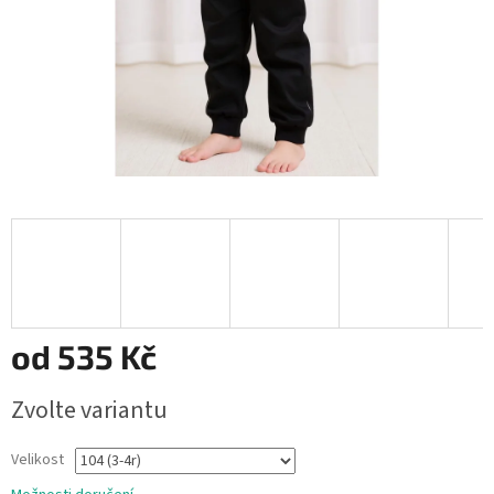
od
535 Kč
Měrná
Zvolte variantu
cena:
Velikost