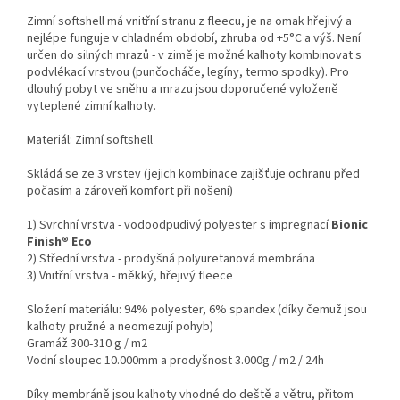
Zimní softshell má vnitřní stranu z fleecu, je na omak hřejivý a
nejlépe funguje v chladném období, zhruba od +5°C a výš. Není
určen do silných mrazů - v zimě je možné kalhoty kombinovat s
podvlékací vrstvou (punčocháče, legíny, termo spodky). Pro
dlouhý pobyt ve sněhu a mrazu jsou doporučené vyloženě
vyteplené zimní kalhoty.
Materiál: Zimní softshell
Skládá se ze 3 vrstev (jejich kombinace zajišťuje ochranu před
počasím a zároveň komfort při nošení)
1) Svrchní vrstva - vodoodpudivý polyester s impregnací
Bionic
Finish® Eco
2) Střední vrstva - prodyšná polyuretanová membrána
3) Vnitřní vrstva - měkký, hřejivý fleece
Složení materiálu: 94% polyester, 6% spandex (díky čemuž jsou
kalhoty pružné a neomezují pohyb)
Gramáž 300-310 g / m2
Vodní sloupec 10.000mm a prodyšnost 3.000g / m2 / 24h
Díky membráně jsou kalhoty vhodné do deště a větru, přitom