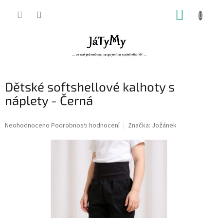
Přejít
NÁKUP
na
obsah
KOŠÍK
Dětské softshellové kalhoty s
náplety - Černá
Průměrné
Neohodnoceno
Podrobnosti hodnocení
Značka:
Jožánek
hodnocení
produktu
je
0,0
z
5
hvězdiček.