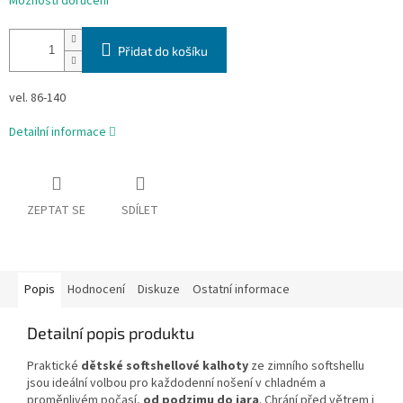
Možnosti doručení
Přidat do košíku
vel. 86-140
Detailní informace
ZEPTAT SE
SDÍLET
Popis
Hodnocení
Diskuze
Ostatní informace
Detailní popis produktu
Praktické
dětské softshellové kalhoty
ze zimního softshellu
jsou ideální volbou pro každodenní nošení v chladném a
proměnlivém počasí,
od podzimu do jara
. Chrání před větrem i