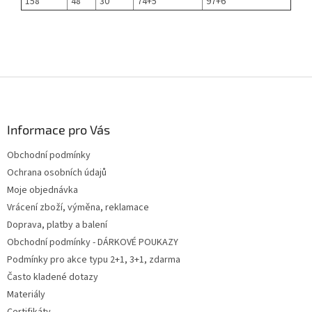
158
48
30
74+5
97+6
Z
á
p
a
Informace pro Vás
t
Obchodní podmínky
í
Ochrana osobních údajů
Moje objednávka
Vrácení zboží, výměna, reklamace
Doprava, platby a balení
Obchodní podmínky - DÁRKOVÉ POUKAZY
Podmínky pro akce typu 2+1, 3+1, zdarma
Často kladené dotazy
Materiály