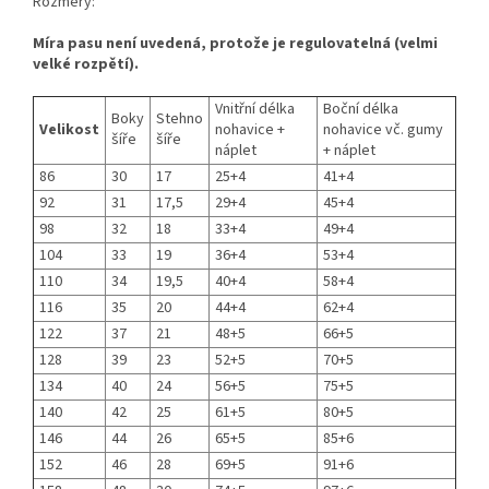
Rozměry:
Míra pasu není uvedená, protože je regulovatelná (velmi
velké rozpětí).
Vnitřní délka
Boční délka
Boky
Stehno
Velikost
nohavice +
nohavice vč. gumy
šíře
šíře
náplet
+ náplet
86
30
17
25+4
41+4
92
31
17,5
29+4
45+4
98
32
18
33+4
49+4
104
33
19
36+4
53+4
110
34
19,5
40+4
58+4
116
35
20
44+4
62+4
122
37
21
48+5
66+5
128
39
23
52+5
70+5
134
40
24
56+5
75+5
140
42
25
61+5
80+5
146
44
26
65+5
85+6
152
46
28
69+5
91+6