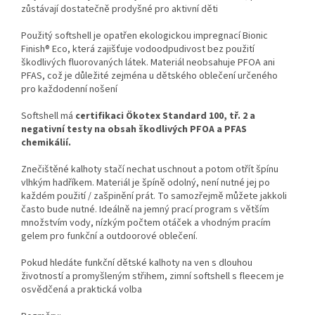
zůstávají dostatečně prodyšné pro aktivní děti
Použitý softshell je opatřen ekologickou impregnací Bionic
Finish® Eco, která zajišťuje vodoodpudivost bez použití
škodlivých fluorovaných látek. Materiál neobsahuje PFOA ani
PFAS, což je důležité zejména u dětského oblečení určeného
pro každodenní nošení
Softshell má
certifikaci Ökotex Standard 100, tř. 2 a
negativní testy na obsah škodlivých PFOA a PFAS
chemikálií.
Znečištěné kalhoty stačí nechat uschnout a potom otřít špínu
vlhkým hadříkem. Materiál je špíně odolný, není nutné jej po
každém použití / zašpinění prát. To samozřejmě můžete jakkoli
často bude nutné. Ideálně na jemný prací program s větším
množstvím vody, nízkým počtem otáček a vhodným pracím
gelem pro funkční a outdoorové oblečení.
Pokud hledáte funkční dětské kalhoty na ven s dlouhou
životností a promyšleným střihem, zimní softshell s fleecem je
osvědčená a praktická volba