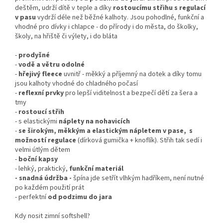
deštěm, udrží dítě v teple a díky
rostoucímu střihu
s regulací
v pasu
vydrží déle než běžné kalhoty. Jsou pohodlné, funkční a
vhodné pro dívky i chlapce - do přírody i do města, do školky,
školy, na hřiště či výlety, i do bláta
-
prodyšné
-
vodě a větru odolné
-
hřejivý fleece
uvnitř - měkký a příjemný na dotek a díky tomu
jsou kalhoty vhodné do chladného počasí
-
reflexní prvky
pro lepší viditelnost a bezpečí dětí za šera a
tmy
-
rostoucí střih
- s elastickými
náplety na nohavicích
-
se širokým, měkkým a elastickým nápletem v pase, s
možností regulace
(dírková gumička + knoflík). Střih tak sedí i
velmi útlým dětem
-
boční kapsy
- lehký, praktický,
funkční materiál
- snadná údržba -
špína jde setřít vlhkým hadříkem, není nutné
po každém použití prát
- perfektní
od podzimu do jara
Kdy nosit zimní softshell?