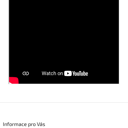
Z
á
p
a
Informace pro Vás