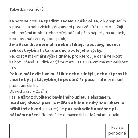
Tabulka rozměrů
:
Kalhoty se nosí se spadlým sedem a délkově se, díky nápletům
v pase a na nohavicích, přizpůsobí postavě dítěte a prodlužují
dobu nošení (mohou lehce přepadávat přes náplety na nohách,
nebo být natažené, obojí je ok)
Je-li Vaše dítě normální nebo štíhlejší postavy, můžete
velikost vybírat standardně podle jeho výšky.
Velikost = maximální výška dítěte, pro kterou je daná velikost
kalhot určená. Tj. dítě o výšce mezi 111 a 116 cm má mít velikost
116.
Pokud máte dítě velmi štíhlé nebo silnější, nebo si prostě
chcete být jistá, vybírejte podle šíře pasu
- kalhoty nesmí
padat ani škrtit.
Obvod pasu = 2x šíře
Pas je ušitý z dvojitého bavlněného úpletu s elastanem.
Uvedený obvod pasu je měřen v klidu
.
Druhý údaj ukazuje
přibližný obvod
, na který se
pas pohodlně natáhne při
běžném nošení
. Nejedná se o maximální natažení materiálu.
Pas se
pohodlně