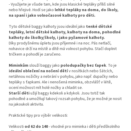
-
Využijete je všude tam, kde jsou klasické tepláky příliš silné
nebo hřejivé. Hodí se jako
lehké tepláky na doma, do školy,
na spaní i jako volnočasové kalhoty pro děti.
Tyto dětské baggy kalhoty jsou ideální jako
tenké dětské
tepláky, letní dětské kalhoty, kalhoty na doma, pohodlné
kalhoty do školky/školy, i jako pyžamové kalhoty.
Díky prodyšnému úpletu jsou příjemné i na noc. Pás netlačí,
nohavice drží na místě a dítě má volnost pohybu. Stačí doplnit
tričkem a pohodlí je zaručeno.
Miminkům
slouží baggy jako
polodupačky bez ťapek
. To je
ideální oblečení na nošení dětí
v nosítkách nebo šátcích,
netáhnou nožičky a nebrání v pohybu, jako např. dupačky nebo
tepláky s ťapkami. Ale i nenošená miminka, obzvlášť v létě,
ocení možnost mít holé nožky a chladit se.
Starší děti
užijí baggy kdekoli a kdykoli. Jsou totiž tak
pohodlné a umožňují takový rozsah pohybu, že je možné je nosit
na jakoukoli aktivitu.
Praktické tipy pro výběr velikosti:
Velikosti
od 62 do 140
- vhodné pro miminka i děti předškolního