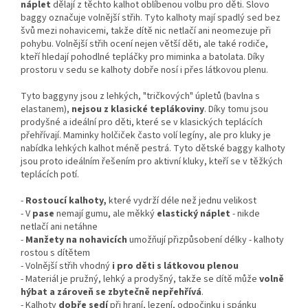
náplet
dělají z těchto kalhot oblíbenou volbu pro děti. Slovo
baggy označuje volnější střih. Tyto kalhoty mají spadlý sed bez
švů mezi nohavicemi, takže dítě nic netlačí ani neomezuje při
pohybu. Volnější střih ocení nejen větší děti, ale také rodiče,
kteří hledají pohodlné tepláčky pro miminka a batolata. Díky
prostoru v sedu se kalhoty dobře nosí i přes látkovou plenu.
Tyto baggyny jsou z lehkých, "tričkových" úpletů (bavlna s
elastanem),
nejsou z klasické teplákoviny
. Díky tomu jsou
prodyšné a ideální pro děti, které se v klasických teplácích
přehřívají. Maminky holčiček často volí legíny, ale pro kluky je
nabídka lehkých kalhot méně pestrá. Tyto dětské baggy kalhoty
jsou proto ideálním řešením pro aktivní kluky, kteří se v těžkých
teplácích potí.
-
Rostoucí kalhoty,
které vydrží déle než jednu velikost
- V
pase
nemají gumu, ale měkký
elastický náplet
- nikde
netlačí ani netáhne
-
Manžety na nohavicích
umožňují přizpůsobení délky - kalhoty
rostou s dítětem
- Volnější střih vhodný
i pro děti s látkovou plenou
- Materiál je pružný, lehký a prodyšný, takže se dítě může
volně
hýbat a zároveň se zbytečně nepřehřívá
.
- Kalhoty
dobře sedí
při hraní, lezení, odpočinku i spánku