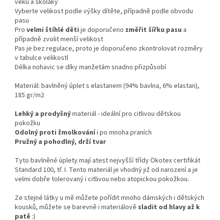
věku a školáky
Vyberte velikost podle výšky dítěte, případně podle obvodu
pasu
Pro
velmi štíhlé děti
je doporučeno
změřit šířku pasu
a
případně zvolit menší velikost
Pas je bez regulace, proto je doporučeno zkontrolovat rozměry
v tabulce velikostí
Délka nohavic se díky manžetám snadno přizpůsobí
Materiál: bavlněný úplet s elastanem (94% bavlna, 6% elastan),
185 gr/m2
Lehký a prodyšný
materiál - ideální pro citlivou dětskou
pokožku
Odolný proti žmolkování
i po mnoha praních
Pružný a pohodlný, drží tvar
Tyto bavlněné úplety mají atest nejvyšší třídy Ökotex certifikát
Standard 100, tř. I. Tento materiál je vhodný již od narození a je
velmi dobře tolerovaný i citlivou nebo atopickou pokožkou.
Ze stejné látky u mě můžete pořídit mnoho dámských i dětských
kousků, můžete se barevně i materiálově
sladit od hlavy až k
patě
:)