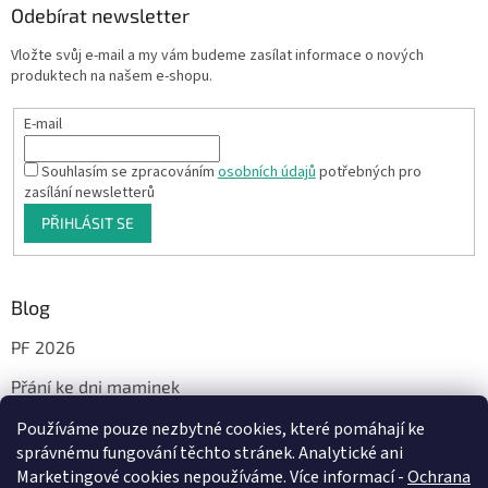
Odebírat newsletter
Vložte svůj e-mail a my vám budeme zasílat informace o nových
produktech na našem e-shopu.
E-mail
Souhlasím se zpracováním
osobních údajů
potřebných pro
zasílání newsletterů
PŘIHLÁSIT SE
Blog
PF 2026
Přání ke dni maminek
Používáme pouze nezbytné cookies, které pomáhají ke
správnému fungování těchto stránek. Analytické ani
Facebook
Marketingové cookies nepoužíváme. Více informací -
Ochrana