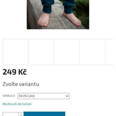
249 Kč
Měrná
Zvolte variantu
cena:
Velikost
Možnosti doručení