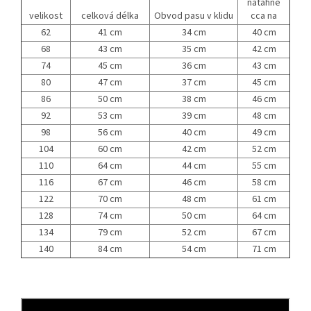
natáhne
velikost
celková délka
Obvod pasu v klidu
cca na
62
41 cm
34 cm
40 cm
68
43 cm
35 cm
42 cm
74
45 cm
36 cm
43 cm
80
47 cm
37 cm
45 cm
86
50 cm
38 cm
46 cm
92
53 cm
39 cm
48 cm
98
56 cm
40 cm
49 cm
104
60 cm
42 cm
52 cm
110
64 cm
44 cm
55 cm
116
67 cm
46 cm
58 cm
122
70 cm
48 cm
61 cm
128
74 cm
50 cm
64 cm
134
79 cm
52 cm
67 cm
140
84 cm
54 cm
71 cm