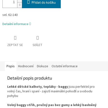
Přidat do košíku
vel. 62-140
Detailní informace
ZEPTAT SE
SDÍLET
Popis
Hodnocení
Diskuze
Ostatní informace
Detailní popis produktu
Lehké dětské kalhoty, tepláky - baggy
jsou perfektní pro
volný čas, hraní i spaní - zajistí maximální pohodlí a svobodu
pohybu
Volný baggy střih, pružný pas bez gumy a lehký bavlněný