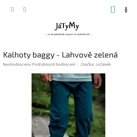
Přejít
NÁKUP
na
obsah
KOŠÍK
Kalhoty baggy - Lahvově zelená
Průměrné
Neohodnoceno
Podrobnosti hodnocení
Značka:
Jožánek
hodnocení
produktu
je
0,0
z
5
hvězdiček.