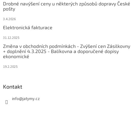
Drobné navýšení ceny u některých způsobů dopravy České
pošty
3.4.2026
Elektronická fakturace
31.12.2025
Změna v obchodních podmínkách - Zvýšení cen Zásilkovny
+ doplnění 4.3.2025 - Balíkovna a doporučené dopisy
ekonomické
19.2.2025
Kontakt
info
@
jatymy.cz